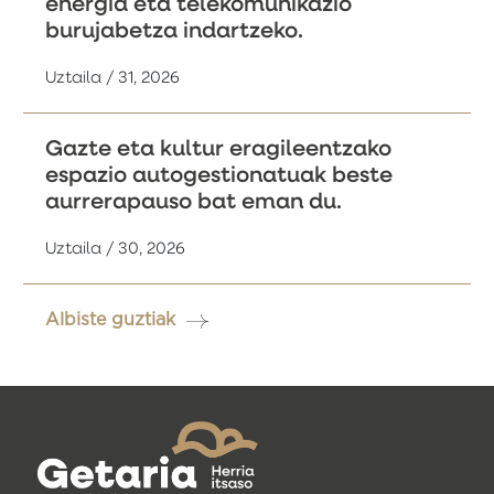
energia eta telekomunikazio
burujabetza indartzeko.
Uztaila / 31, 2026
Gazte eta kultur eragileentzako
espazio autogestionatuak beste
aurrerapauso bat eman du.
Uztaila / 30, 2026
Albiste guztiak