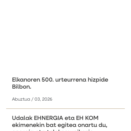
Elkanoren 500. urteurrena hizpide
Bilbon.
Abuztua / 03, 2026
Udalak EHNERGIA eta EH KOM
ekimenekin bat egitea onartu du,