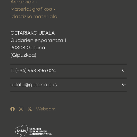
Argazkiak
Material grafikoa
Idatzizko materiala
GETARIAKO UDALA
Gudarien enparantza 1
20808 Getaria
(Gipuzkoa)
T. (+34) 943 896 024
udala@getaria.eus
Webcam