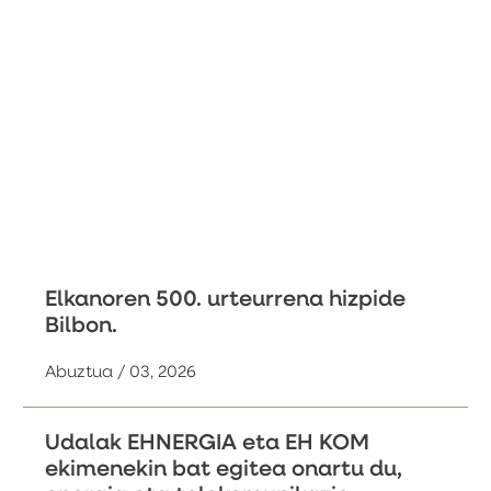
Elkanoren 500. urteurrena hizpide
Bilbon.
Abuztua / 03, 2026
Udalak EHNERGIA eta EH KOM
ekimenekin bat egitea onartu du,