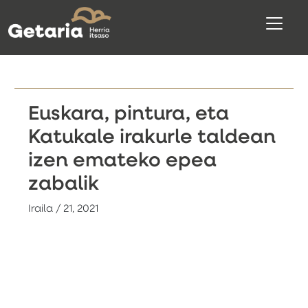
Euskara, pintura, eta
Katukale irakurle taldean
izen emateko epea
zabalik
Iraila / 21, 2021