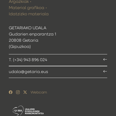
Argazkiak
Material grafikoa
Idatzizko materiala
GETARIAKO UDALA
Gudarien enparantza 1
20808 Getaria
(Gipuzkoa)
T. (+34) 943 896 024
udala@getaria.eus
Webcam