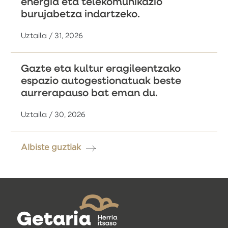
energia eta telekomunikazio
burujabetza indartzeko.
Uztaila / 31, 2026
Gazte eta kultur eragileentzako
espazio autogestionatuak beste
aurrerapauso bat eman du.
Uztaila / 30, 2026
Albiste guztiak