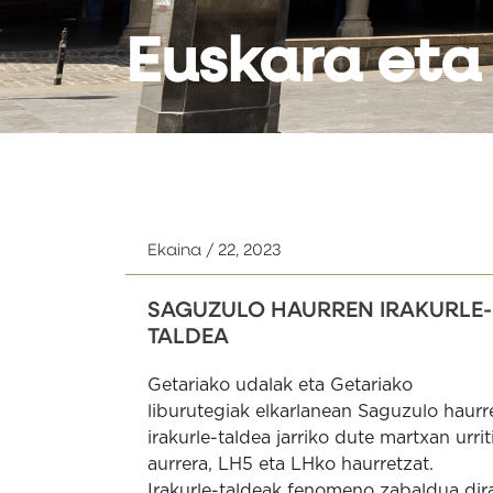
Euskara eta
Ekaina / 22, 2023
SAGUZULO HAURREN IRAKURLE-
TALDEA
Getariako udalak eta Getariako
liburutegiak elkarlanean Saguzulo haurr
irakurle-taldea jarriko dute martxan urrit
aurrera, LH5 eta LHko haurretzat.
Irakurle-taldeak fenomeno zabaldua dir