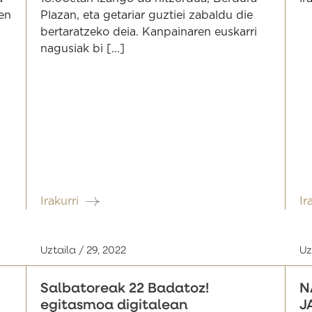
ten
Plazan, eta getariar guztiei zabaldu die
bertaratzeko deia. Kanpainaren euskarri
nagusiak bi [...]
Irakurri
Ir
Uztaila / 29, 2022
Uz
Salbatoreak 22 Badatoz!
N
egitasmoa digitalean
J