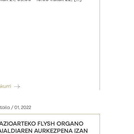
akurri
taila / 01, 2022
AZIOARTEKO FLYSH ORGANO
AIALDIAREN AURKEZPENA IZAN