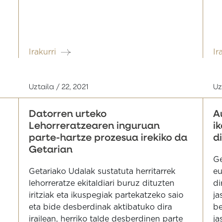
Irakurri
Ir
Uztaila / 22, 2021
Uz
Datorren urteko
A
Lehorreratzearen inguruan
i
parte-hartze prozesua irekiko da
d
Getarian
Ge
Getariako Udalak sustatuta herritarrek
eu
lehorreratze ekitaldiari buruz dituzten
di
iritziak eta ikuspegiak partekatzeko saio
ja
eta bide desberdinak aktibatuko dira
be
irailean, herriko talde desberdinen parte
ja