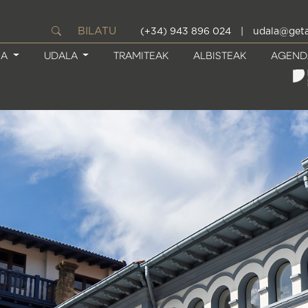
BILATU
(+34) 943 896 024
|
udala@geta
IA
UDALA
TRAMITEAK
ALBISTEAK
AGEND