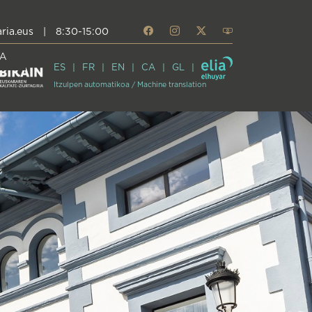
ria.eus
|
8:30-15:00
A
ES
FR
EN
CA
GL
Itzulpen automatikoa / Machine translation