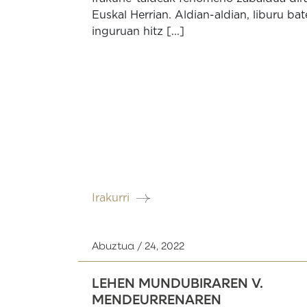
Euskal Herrian. Aldian-aldian, liburu ba
inguruan hitz [...]
Irakurri
Abuztua / 24, 2022
LEHEN MUNDUBIRAREN V.
MENDEURRENAREN