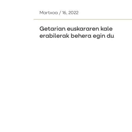
Martxoa / 16, 2022
Getarian euskararen kale
erabilerak behera egin du