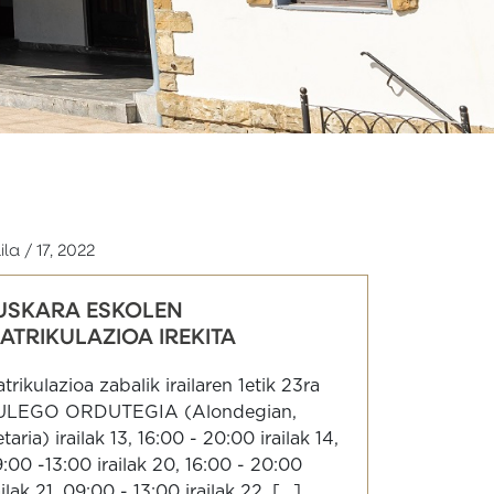
aila / 17, 2022
USKARA ESKOLEN
ATRIKULAZIOA IREKITA
trikulazioa zabalik irailaren 1etik 23ra
ULEGO ORDUTEGIA (Alondegian,
taria) irailak 13, 16:00 - 20:00 irailak 14,
:00 -13:00 irailak 20, 16:00 - 20:00
ailak 21, 09:00 - 13:00 irailak 22, [...]