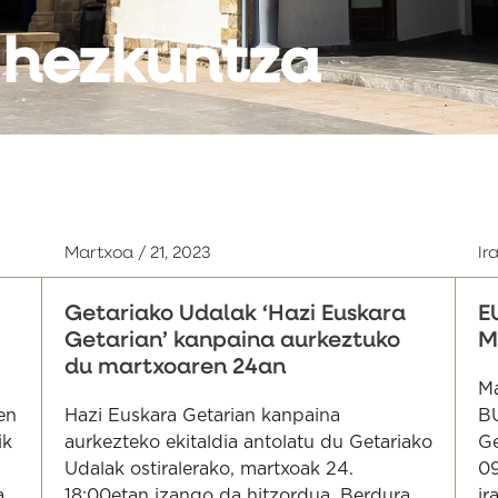
 hezkuntza
Martxoa / 21, 2023
Ir
Getariako Udalak ‘Hazi Euskara
E
Getarian’ kanpaina aurkeztuko
M
du martxoaren 24an
Ma
en
Hazi Euskara Getarian kanpaina
B
ik
aurkezteko ekitaldia antolatu du Getariako
Ge
Udalak ostiralerako, martxoak 24.
09
a
18:00etan izango da hitzordua, Berdura
ir