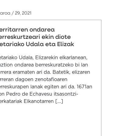
aroa / 29, 2021
erritarren ondarea
erreskurtzeari ekin diote
etariako Udala eta Elizak
tariako Udala, Elizarekin elkarlanean,
ztion ondarea berreskuratzeko bi lan
rrera eramaten ari da. Batetik, elizaren
rreran dagoen zenotafioaren
rreskurapen lanak egiten ari da. 1671an
n Pedro de Echavesu itsasontzi-
rkatariak Elkanotarren [...]