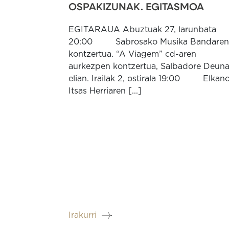
OSPAKIZUNAK. EGITASMOA
EGITARAUA Abuztuak 27, larunbata
20:00 Sabrosako Musika Bandaren
kontzertua. “A Viagem” cd-aren
aurkezpen kontzertua, Salbadore Deun
elian. Irailak 2, ostirala 19:00 Elkan
Itsas Herriaren [...]
Irakurri