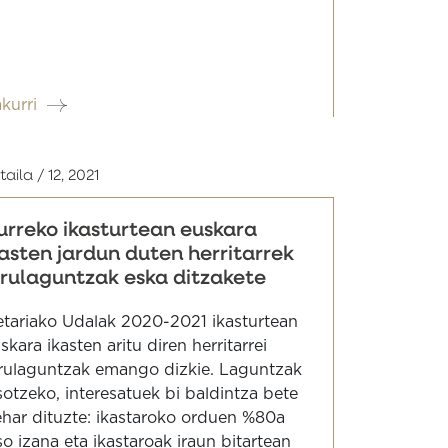
akurri
taila / 12, 2021
urreko ikasturtean euskara
kasten jardun duten herritarrek
irulaguntzak eska ditzakete
tariako Udalak 2020-2021 ikasturtean
skara ikasten aritu diren herritarrei
rulaguntzak emango dizkie. Laguntzak
sotzeko, interesatuek bi baldintza bete
har dituzte: ikastaroko orduen %80a
so izana eta ikastaroak iraun bitartean