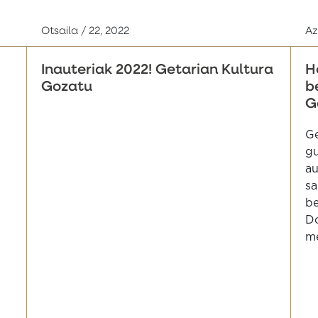
Otsaila / 22, 2022
Az
Inauteriak 2022! Getarian Kultura
H
Gozatu
b
G
Ge
gu
au
sa
be
Do
me