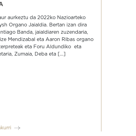
A
ur aurkeztu da 2022ko Nazioarteko
ysh Organo Jaialdia. Bertan izan dira
ntiago Banda, jaialdiaren zuzendaria,
ize Mendizabal eta Aaron Ribas organo
terpreteak eta Foru Aldundiko eta
taria, Zumaia, Deba eta [...]
akurri