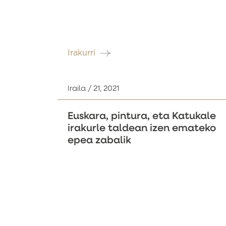
Irakurri
Iraila / 21, 2021
Euskara, pintura, eta Katukale
irakurle taldean izen emateko
epea zabalik