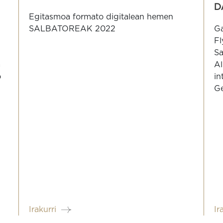
D
Egitasmoa formato digitalean hemen
SALBATOREAK 2022
Ga
Fl
Sa
a
Al
o
in
Ge
Irakurri
Ir