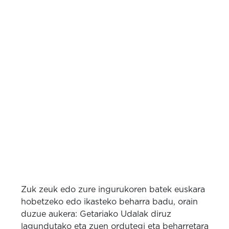
Zuk zeuk edo zure ingurukoren batek euskara
hobetzeko edo ikasteko beharra badu, orain
duzue aukera: Getariako Udalak diruz
lagundutako eta zuen ordutegi eta beharretara