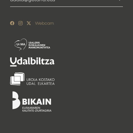
udala@getaria.eus
Webcam