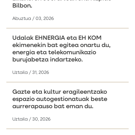
Bilbon.
Abuztua / 03, 2026
Udalak EHNERGIA eta EH KOM
ekimenekin bat egitea onartu du,
energia eta telekomunikazio
burujabetza indartzeko.
Uztaila / 31, 2026
Gazte eta kultur eragileentzako
espazio autogestionatuak beste
aurrerapauso bat eman du.
Uztaila / 30, 2026