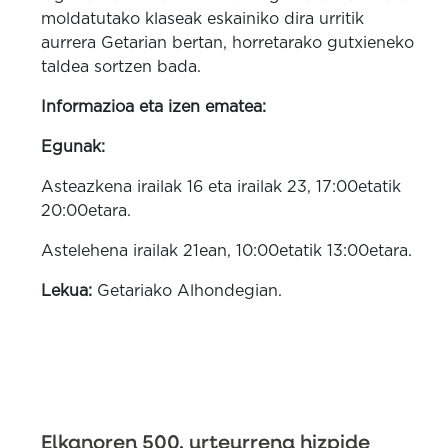
moldatutako klaseak eskainiko dira urritik
aurrera Getarian bertan, horretarako gutxieneko
taldea sortzen bada.
Informazioa eta izen ematea:
Egunak:
Asteazkena irailak 16 eta irailak 23, 17:00etatik
20:00etara.
Astelehena irailak 21ean, 10:00etatik 13:00etara.
Lekua:
Getariako Alhondegian.
Elkanoren 500. urteurrena hizpide