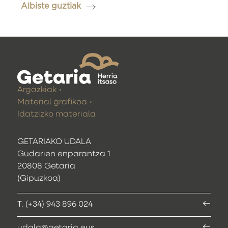
Albiste guztiak
Argazkiak
Material grafikoa
Idatzizko materiala
GETARIAKO UDALA
Gudarien enparantza 1
20808 Getaria
(Gipuzkoa)
T. (+34) 943 896 024