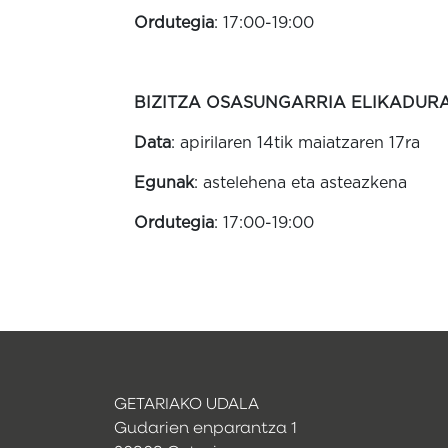
Ordutegia
: 17:00-19:00
BIZITZA OSASUNGARRIA ELIKADUR
Data
: apirilaren 14tik maiatzaren 17ra
Egunak
: astelehena eta asteazkena
Ordutegia
: 17:00-19:00
GETARIAKO UDALA
Gudarien enparantza 1