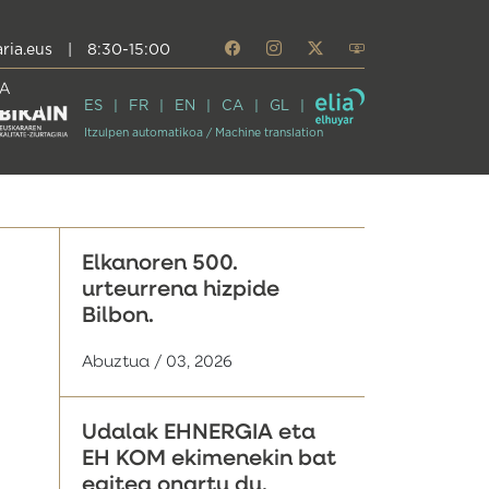
ria.eus
|
8:30-15:00
A
ES
FR
EN
CA
GL
Itzulpen automatikoa / Machine translation
Elkanoren 500.
urteurrena hizpide
Bilbon.
Abuztua / 03, 2026
Udalak EHNERGIA eta
EH KOM ekimenekin bat
egitea onartu du,