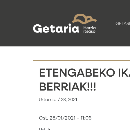
GETAR
ETENGABEKO IK
BERRIAK!!!
Urtarrila / 28, 2021
Ost, 28/01/2021 – 11:06
[EUS]