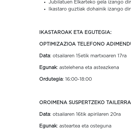
Jubilatuen Elkarteko gela izango d
Ikastaro guztiak dohainik izango dir
IKASTAROAK ETA EGUTEGIA:
OPTIMIZAZIOA TELEFONO ADIMEND
Data
: otsailaren 15etik martxoaren 17ra
Egunak
: astelehena eta asteazkena
Ordutegia
: 16:00-18:00
OROIMENA SUSPERTZEKO TAILERRA
Data
: otsailaren 16tik apirilaren 20ra
Egunak
: asteartea eta osteguna