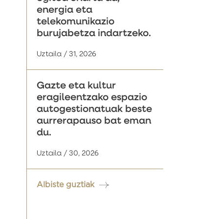
energia eta
telekomunikazio
burujabetza indartzeko.
Uztaila / 31, 2026
Gazte eta kultur
eragileentzako espazio
autogestionatuak beste
aurrerapauso bat eman
du.
Uztaila / 30, 2026
Albiste guztiak