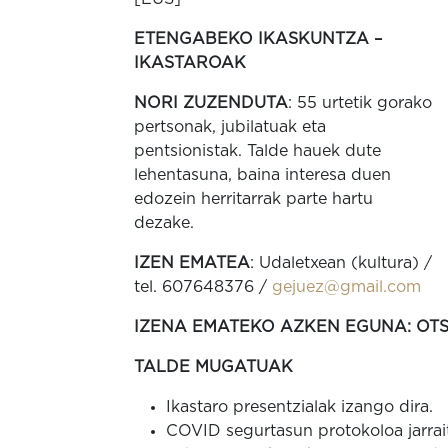
ETENGABEKO IKASKUNTZA –
IKASTAROAK
NORI ZUZENDUTA
: 55 urtetik gorako
pertsonak, jubilatuak eta
pentsionistak. Talde hauek dute
lehentasuna, baina interesa duen
edozein herritarrak parte hartu
dezake.
IZEN EMATEA
: Udaletxean (kultura) /
tel. 607648376 /
gejuez@gmail.com
IZENA EMATEKO AZKEN EGUNA: OTS
TALDE MUGATUAK
Ikastaro presentzialak izango dira.
COVID segurtasun protokoloa jarrai