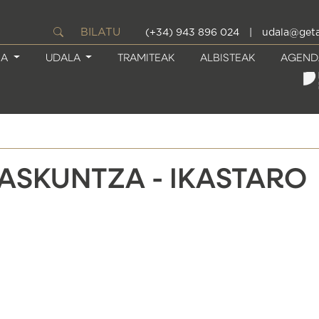
BILATU
(+34) 943 896 024
|
udala@geta
IA
UDALA
TRAMITEAK
ALBISTEAK
AGEND
ASKUNTZA - IKASTARO