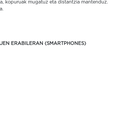
ira, kopuruak mugatuz eta distantzia mantenduz.
a.
UEN ERABILERAN (SMARTPHONES)