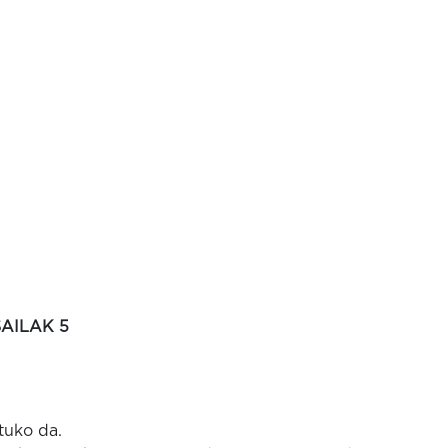
AILAK 5
tuko da.