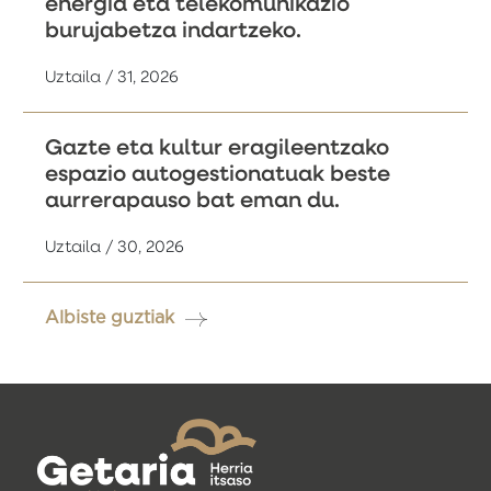
energia eta telekomunikazio
burujabetza indartzeko.
Uztaila / 31, 2026
Gazte eta kultur eragileentzako
espazio autogestionatuak beste
aurrerapauso bat eman du.
Uztaila / 30, 2026
Albiste guztiak