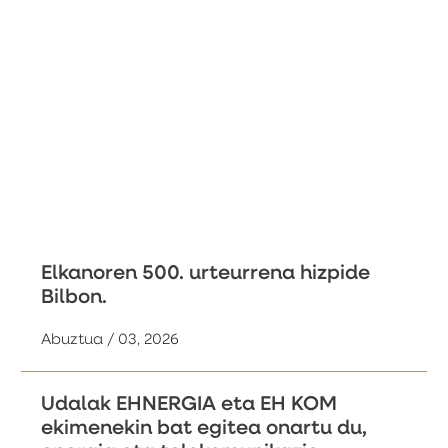
Elkanoren 500. urteurrena hizpide
Bilbon.
Abuztua / 03, 2026
Udalak EHNERGIA eta EH KOM
ekimenekin bat egitea onartu du,