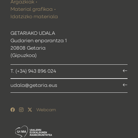
Argazkiak
Material grafikoa
Idatzizko materiala
GETARIAKO UDALA
Gudarien enparantza 1
20808 Getaria
(Gipuzkoa)
T. (+34) 943 896 024
udala@getaria.eus
Webcam