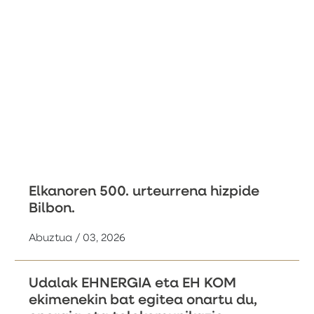
Elkanoren 500. urteurrena hizpide
Bilbon.
Abuztua / 03, 2026
Udalak EHNERGIA eta EH KOM
ekimenekin bat egitea onartu du,