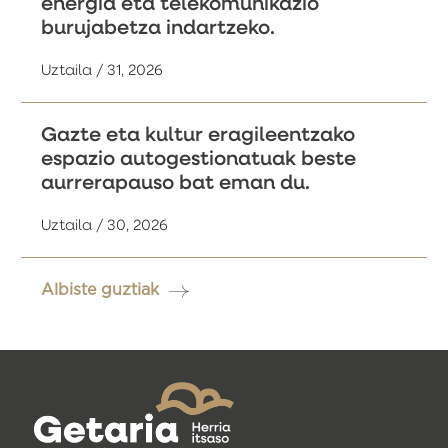
energia eta telekomunikazio
burujabetza indartzeko.
Uztaila / 31, 2026
Gazte eta kultur eragileentzako
espazio autogestionatuak beste
aurrerapauso bat eman du.
Uztaila / 30, 2026
Albiste guztiak