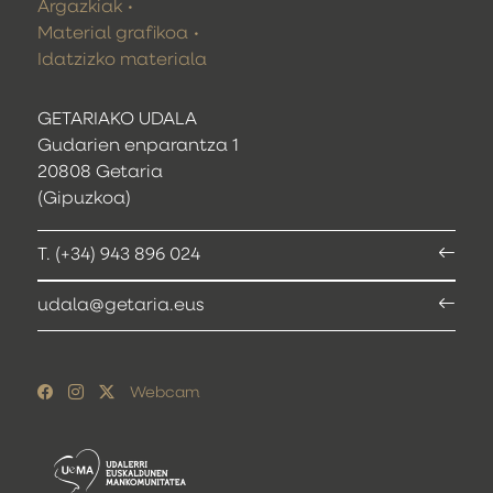
Argazkiak
Material grafikoa
Idatzizko materiala
GETARIAKO UDALA
Gudarien enparantza 1
20808 Getaria
(Gipuzkoa)
T. (+34) 943 896 024
udala@getaria.eus
Webcam