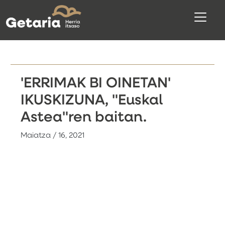
'ERRIMAK BI OINETAN'
IKUSKIZUNA, "Euskal
Astea"ren baitan.
Maiatza / 16, 2021