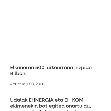
Elkanoren 500. urteurrena hizpide
Bilbon.
Abuztua / 03, 2026
Udalak EHNERGIA eta EH KOM
ekimenekin bat egitea onartu du,