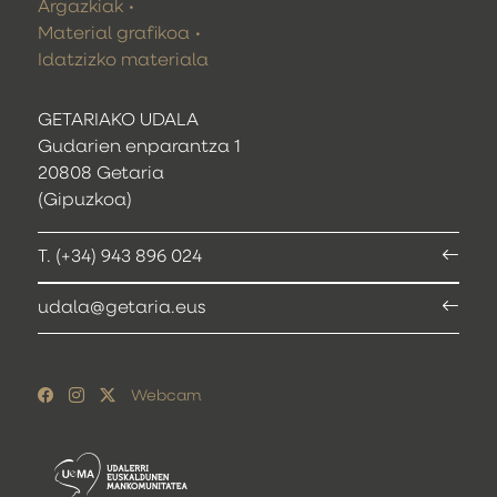
Argazkiak
Material grafikoa
Idatzizko materiala
GETARIAKO UDALA
Gudarien enparantza 1
20808 Getaria
(Gipuzkoa)
T. (+34) 943 896 024
udala@getaria.eus
Webcam