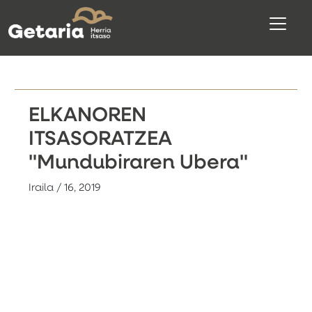
ELKANOREN
ITSASORATZEA
"Mundubiraren Ubera"
Iraila / 16, 2019