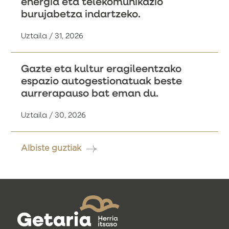
energia eta telekomunikazio
burujabetza indartzeko.
Uztaila / 31, 2026
Gazte eta kultur eragileentzako
espazio autogestionatuak beste
aurrerapauso bat eman du.
Uztaila / 30, 2026
Albiste guztiak