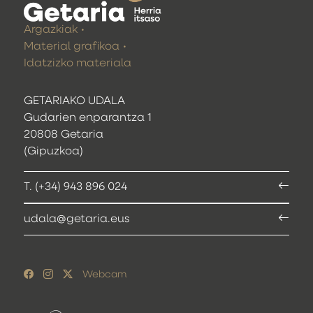
Argazkiak
Material grafikoa
Idatzizko materiala
GETARIAKO UDALA
Gudarien enparantza 1
20808 Getaria
(Gipuzkoa)
T. (+34) 943 896 024
udala@getaria.eus
Webcam