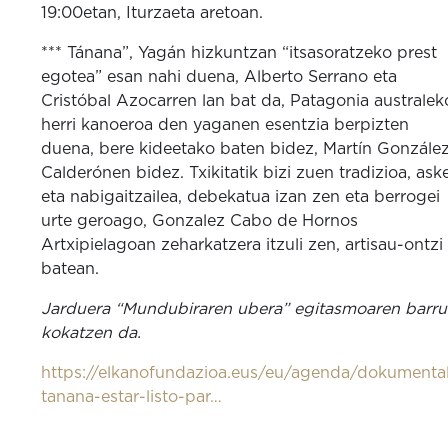
19:00etan, Iturzaeta aretoan.
*** Tánana”, Yagán hizkuntzan “itsasoratzeko prest
egotea” esan nahi duena, Alberto Serrano eta
Cristóbal Azocarren lan bat da, Patagonia australek
herri kanoeroa den yaganen esentzia berpizten
duena, bere kideetako baten bidez, Martín Gonzále
Calderónen bidez. Txikitatik bizi zuen tradizioa, ask
eta nabigaitzailea, debekatua izan zen eta berrogei
urte geroago, Gonzalez Cabo de Hornos
Artxipielagoan zeharkatzera itzuli zen, artisau-ontzi
batean.
Jarduera “Mundubiraren ubera” egitasmoaren barr
kokatzen da.
https://elkanofundazioa.eus/eu/agenda/dokumenta
tanana-estar-listo-par…