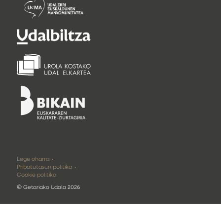
Lege oharra
Pribatutasun politika
Cookie politika
©
Getariako Udala 2026