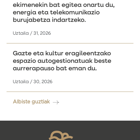
ekimenekin bat egitea onartu du,
energia eta telekomunikazio
burujabetza indartzeko.
Uztaila / 31, 2026
Gazte eta kultur eragileentzako
espazio autogestionatuak beste
aurrerapauso bat eman du.
Uztaila / 30, 2026
Albiste guztiak