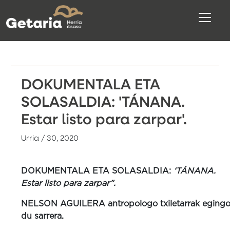
DOKUMENTALA ETA
SOLASALDIA: 'TÁNANA.
Estar listo para zarpar'.
Urria / 30, 2020
DOKUMENTALA ETA SOLASALDIA:
‘TÁNANA.
Estar listo para zarpar”.
NELSON AGUILERA antropologo txiletarrak eging
du sarrera.