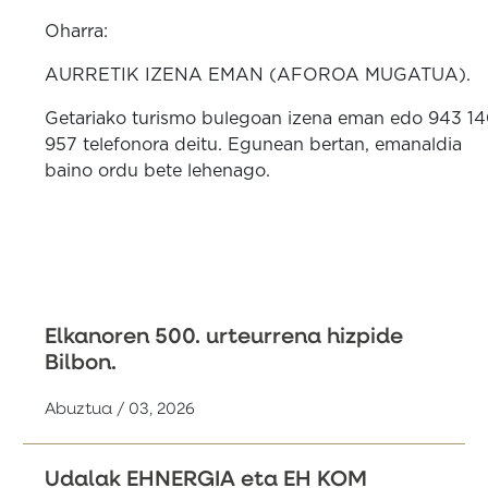
Oharra:
AURRETIK IZENA EMAN (AFOROA MUGATUA).
Getariako turismo bulegoan izena eman edo 943 1
957 telefonora deitu. Egunean bertan, emanaldia
baino ordu bete lehenago.
Elkanoren 500. urteurrena hizpide
Bilbon.
Abuztua / 03, 2026
Udalak EHNERGIA eta EH KOM