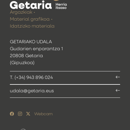
Argazkiak
Material grafikoa
Idatzizko materiala
GETARIAKO UDALA
Gudarien enparantza 1
20808 Getaria
(Gipuzkoa)
T. (+34) 943 896 024
udala@getaria.eus
Webcam