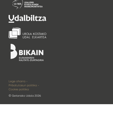
Lege oharra
Pribatutasun politika
Cookie politika
©
Getariako Udala 2026