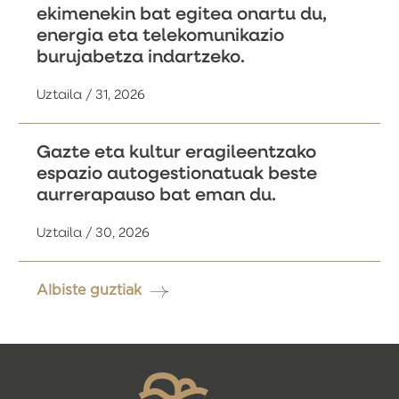
ekimenekin bat egitea onartu du,
energia eta telekomunikazio
burujabetza indartzeko.
Uztaila / 31, 2026
Gazte eta kultur eragileentzako
espazio autogestionatuak beste
aurrerapauso bat eman du.
Uztaila / 30, 2026
Albiste guztiak