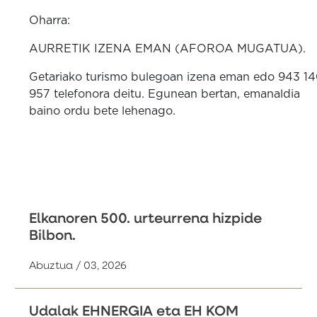
Oharra:
AURRETIK IZENA EMAN (AFOROA MUGATUA).
Getariako turismo bulegoan izena eman edo 943 1
957 telefonora deitu. Egunean bertan, emanaldia
baino ordu bete lehenago.
Elkanoren 500. urteurrena hizpide
Bilbon.
Abuztua / 03, 2026
Udalak EHNERGIA eta EH KOM