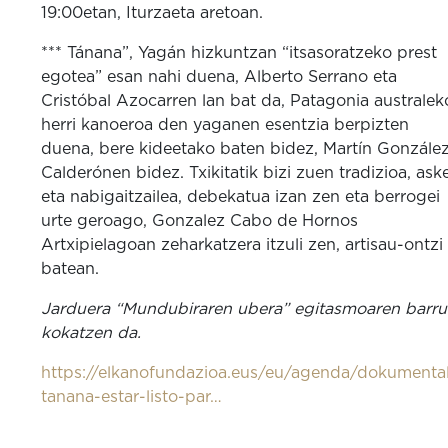
19:00etan, Iturzaeta aretoan.
*** Tánana”, Yagán hizkuntzan “itsasoratzeko prest
egotea” esan nahi duena, Alberto Serrano eta
Cristóbal Azocarren lan bat da, Patagonia australek
herri kanoeroa den yaganen esentzia berpizten
duena, bere kideetako baten bidez, Martín Gonzále
Calderónen bidez. Txikitatik bizi zuen tradizioa, ask
eta nabigaitzailea, debekatua izan zen eta berrogei
urte geroago, Gonzalez Cabo de Hornos
Artxipielagoan zeharkatzera itzuli zen, artisau-ontzi
batean.
Jarduera “Mundubiraren ubera” egitasmoaren barr
kokatzen da.
https://elkanofundazioa.eus/eu/agenda/dokumenta
tanana-estar-listo-par…