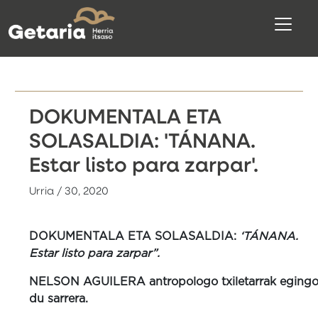
DOKUMENTALA ETA
SOLASALDIA: 'TÁNANA.
Estar listo para zarpar'.
Urria / 30, 2020
DOKUMENTALA ETA SOLASALDIA:
‘TÁNANA.
Estar listo para zarpar”.
NELSON AGUILERA antropologo txiletarrak eging
du sarrera.