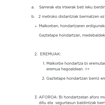
a. Sarrerak eta irteerak beti leku berdi
b. 2 metroko distantziak bermatzen ez d
Malkorben, hondartzaren erdiguneko
Gaztetape hondartzan, medebaldek
EREMUAK:
Malkorbe hondartza bi eremutan
eremua hegoaldean. >>
Gaztetape hondartzan berriz er
AFOROA: Bi hondartzetan aforo mug
ditu eta segurtasun baldintzak ber