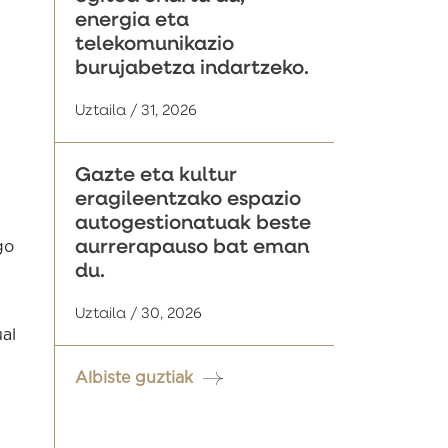
energia eta
telekomunikazio
burujabetza indartzeko.
Uztaila / 31, 2026
Gazte eta kultur
eragileentzako espazio
autogestionatuak beste
aurrerapauso bat eman
go
du.
Uztaila / 30, 2026
ual
Albiste guztiak