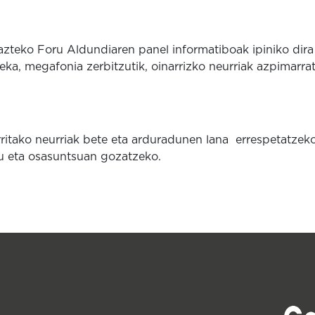
teko Foru Aldundiaren panel informatiboak ipiniko dira
teka, megafonia zerbitzutik, oinarrizko neurriak azpimarra
rritako neurriak bete eta arduradunen lana errespetatzek
 eta osasuntsuan gozatzeko.