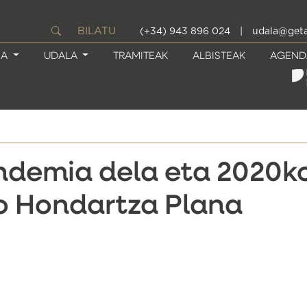
BILATU
(+34) 943 896 024
|
udala@geta
IA
UDALA
TRAMITEAK
ALBISTEAK
AGEND
ndemia dela eta 2020k
o Hondartza Plana