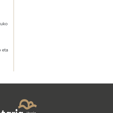
tuko
o eta