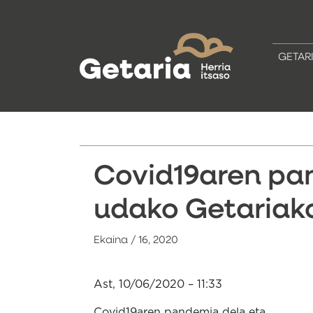
GETAR
Covid19aren pa
udako Getariak
Ekaina / 16, 2020
Ast, 10/06/2020 – 11:33
Covid19aren pandemia dela eta