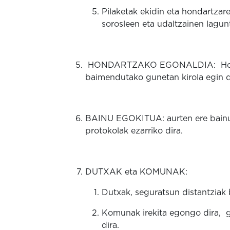
Pilaketak ekidin eta hondartza
sorosleen eta udaltzainen lagun
HONDARTZAKO EGONALDIA: Hondartz
baimendutako gunetan kirola egin d
BAINU EGOKITUA: aurten ere bainu 
protokolak ezarriko dira.
DUTXAK eta KOMUNAK:
Dutxak, seguratsun distantziak 
Komunak irekita egongo dira, ge
dira.