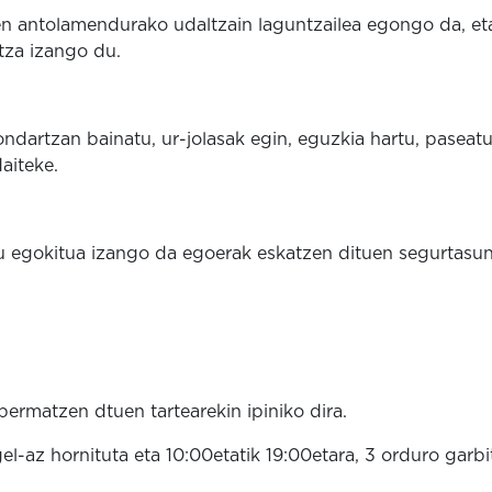
ren antolamendurako udaltzain laguntzailea egongo da, et
tza izango du.
an bainatu, ur-jolasak egin, eguzkia hartu, paseatu
aiteke.
egokitua izango da egoerak eskatzen dituen segurtasu
bermatzen dtuen tartearekin ipiniko dira.
l-az hornituta eta 10:00etatik 19:00etara, 3 orduro garb