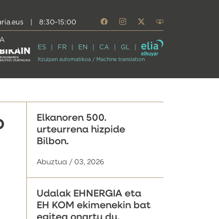
ria.eus
|
8:30-15:00
A
ES
FR
EN
CA
GL
Itzulpen automatikoa / Machine translation
Elkanoren 500.
o
urteurrena hizpide
Bilbon.
Abuztua / 03, 2026
Udalak EHNERGIA eta
EH KOM ekimenekin bat
egitea onartu du,