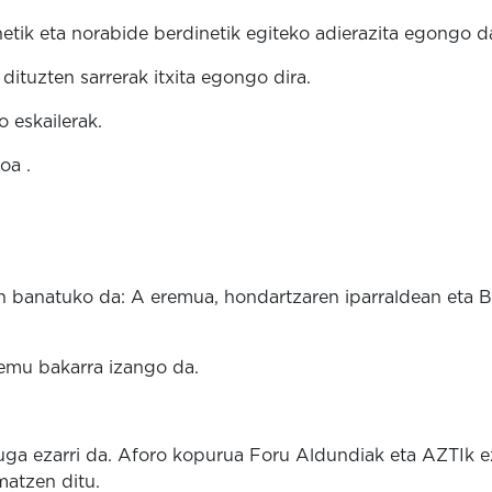
netik eta norabide berdinetik egiteko adierazita egongo d
ituzten sarrerak itxita egongo dira.
 eskailerak.
oa .
 banatuko da: A eremua, hondartzaren iparraldean eta B
emu bakarra izango da.
a ezarri da. Aforo kopurua Foru Aldundiak eta AZTIk ez
matzen ditu.