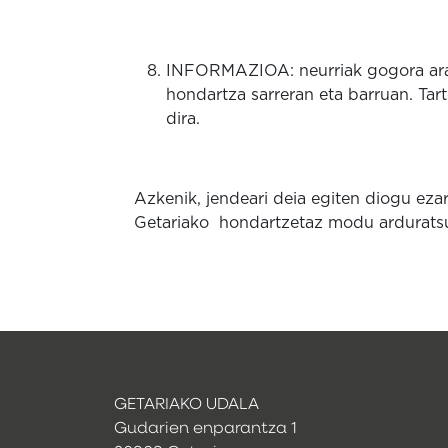
INFORMAZIOA: neurriak gogora araz
hondartza sarreran eta barruan. Tar
dira.
Azkenik, jendeari deia egiten diogu eza
Getariako hondartzetaz modu arduratsu
GETARIAKO UDALA
Gudarien enparantza 1