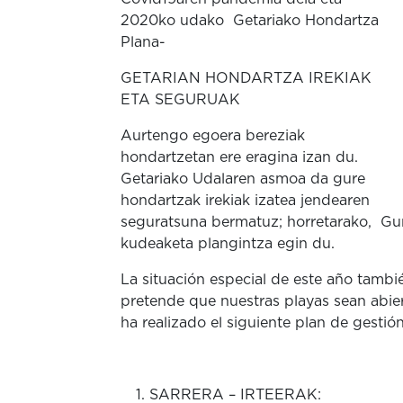
2020ko udako Getariako Hondartza
Plana-
GETARIAN HONDARTZA IREKIAK
ETA SEGURUAK
Aurtengo egoera bereziak
hondartzetan ere eragina izan du.
Getariako Udalaren asmoa da gure
hondartzak irekiak izatea jendearen
seguratsuna bermatuz; horretarako, Gur
kudeaketa plangintza egin du.
La situación especial de este año tambi
pretende que nuestras playas sean abier
ha realizado el siguiente plan de gestió
SARRERA – IRTEERAK: