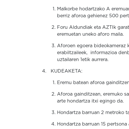
Malkorbe hodartzako A eremua
berriz aforoa gehienez 500 per
Foru Aldundiak eta AZTIk garat
eremuetan uneko aforo maila.
Aforoen egoera bideokameraz k
erabiltzaileek, informazioa den
uztailaren 1etik aurrera.
KUDEAKETA:
Eremu batean aforoa gainditzen
Aforoa gainditzean, eremuko sar
arte hondartza itxi egingo da.
Hondartza barruan 2 metroko ta
Hondartza barruan 15 pertsona a