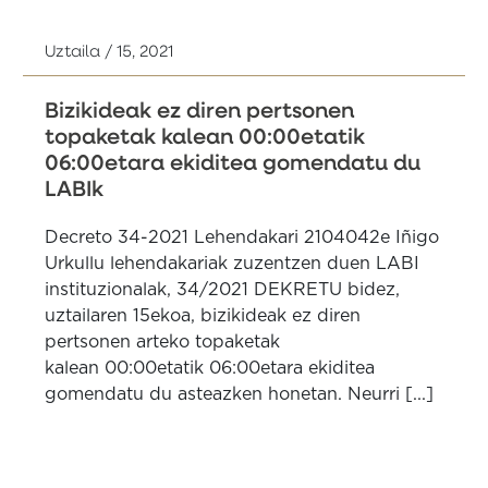
Uztaila / 15, 2021
Bizikideak ez diren pertsonen
topaketak kalean 00:00etatik
06:00etara ekiditea gomendatu du
LABIk
Decreto 34-2021 Lehendakari 2104042e Iñigo
Urkullu lehendakariak zuzentzen duen LABI
instituzionalak, 34/2021 DEKRETU bidez,
uztailaren 15ekoa, bizikideak ez diren
pertsonen arteko topaketak
kalean 00:00etatik 06:00etara ekiditea
gomendatu du asteazken honetan. Neurri [...]