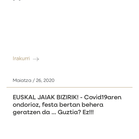
Irakurri
Maiatza / 26, 2020
EUSKAL JAIAK BIZIRIK! - Covid19aren
ondorioz, festa bertan behera
geratzen da ... Guztia? Ez!!!