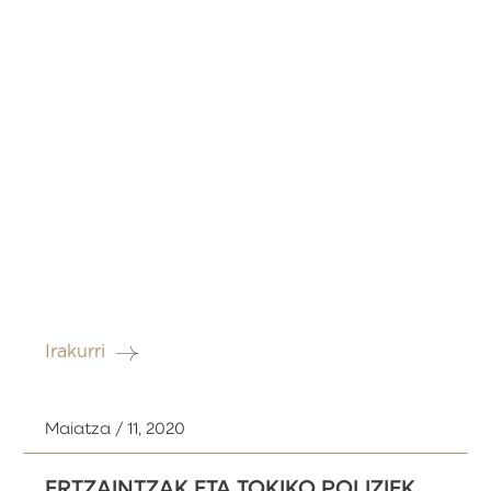
Irakurri
Maiatza / 11, 2020
ERTZAINTZAK ETA TOKIKO POLIZIEK