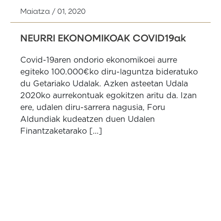
Maiatza / 01, 2020
NEURRI EKONOMIKOAK COVID19ak
Covid-19aren ondorio ekonomikoei aurre
egiteko 100.000€ko diru-laguntza bideratuko
du Getariako Udalak. Azken asteetan Udala
2020ko aurrekontuak egokitzen aritu da. Izan
ere, udalen diru-sarrera nagusia, Foru
Aldundiak kudeatzen duen Udalen
Finantzaketarako [...]