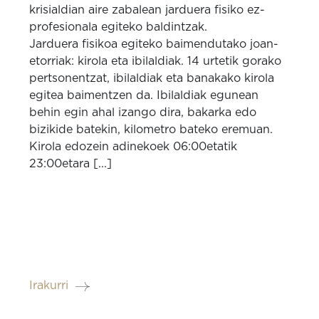
krisialdian aire zabalean jarduera fisiko ez-
profesionala egiteko baldintzak.
Jarduera fisikoa egiteko baimendutako joan-
etorriak: kirola eta ibilaldiak. 14 urtetik gorako
pertsonentzat, ibilaldiak eta banakako kirola
egitea baimentzen da. Ibilaldiak egunean
behin egin ahal izango dira, bakarka edo
bizikide batekin, kilometro bateko eremuan.
Kirola edozein adinekoek 06:00etatik
23:00etara [...]
Irakurri