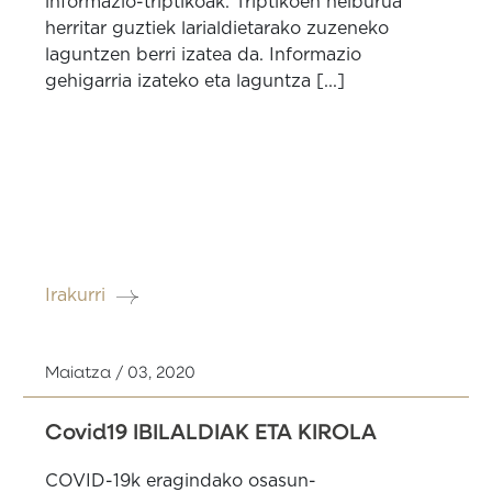
informazio-triptikoak. Triptikoen helburua
herritar guztiek larialdietarako zuzeneko
laguntzen berri izatea da. Informazio
gehigarria izateko eta laguntza [...]
Irakurri
Maiatza / 03, 2020
Covid19 IBILALDIAK ETA KIROLA
COVID-19k eragindako osasun-