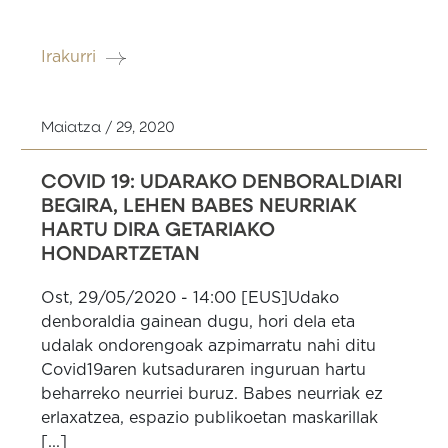
Irakurri
Maiatza / 29, 2020
COVID 19: UDARAKO DENBORALDIARI
BEGIRA, LEHEN BABES NEURRIAK
HARTU DIRA GETARIAKO
HONDARTZETAN
Ost, 29/05/2020 - 14:00 [EUS]Udako
denboraldia gainean dugu, hori dela eta
udalak ondorengoak azpimarratu nahi ditu
Covid19aren kutsaduraren inguruan hartu
beharreko neurriei buruz. Babes neurriak ez
erlaxatzea, espazio publikoetan maskarillak
[...]