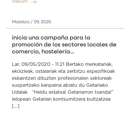
Irakurri
Maiatza / 09, 2020
inicia una campaña para la
promoción de los sectores locales de
comercio, hostelería...
Lar, 09/05/2020 - 11:21 Bertako merkatariak,
ekoizleak, ostalariak eta zerbitzu espezifikoak
eskaintzen dituzten profesionalen sektoreak
suspertzeko kanpaina abiatu du Getariako
Udalak “Heldu estatxa! Getariarron txanda!”
lelopean Getarian kontsumitzera bultzatzea
[...]