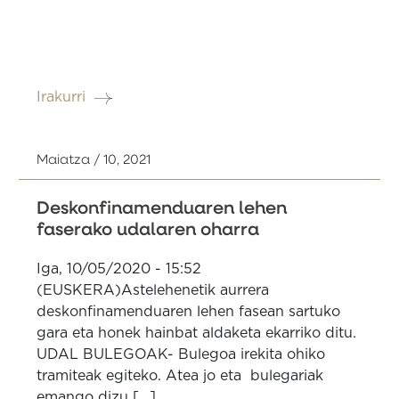
Irakurri
Maiatza / 10, 2021
Deskonfinamenduaren lehen
faserako udalaren oharra
Iga, 10/05/2020 - 15:52
(EUSKERA)Astelehenetik aurrera
deskonfinamenduaren lehen fasean sartuko
gara eta honek hainbat aldaketa ekarriko ditu.
UDAL BULEGOAK- Bulegoa irekita ohiko
tramiteak egiteko. Atea jo eta bulegariak
emango dizu [...]