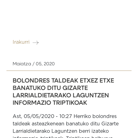
Irakurri
Maiatza / 05, 2020
BOLONDRES TALDEAK ETXEZ ETXE
BANATUKO DITU GIZARTE
LARRIALDIETARAKO LAGUNTZEN
INFORMAZIO TRIPTIKOAK
Ast, 05/05/2020 - 10:27 Herriko bolondres
taldeak asteazkenean banatuko ditu Gizarte
Larrialdietarako Laguntzen berri izateko