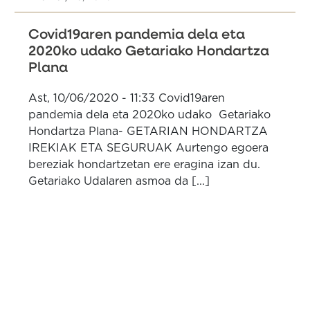
Covid19aren pandemia dela eta
2020ko udako Getariako Hondartza
Plana
Ast, 10/06/2020 - 11:33 Covid19aren
pandemia dela eta 2020ko udako Getariako
Hondartza Plana- GETARIAN HONDARTZA
IREKIAK ETA SEGURUAK Aurtengo egoera
bereziak hondartzetan ere eragina izan du.
Getariako Udalaren asmoa da [...]