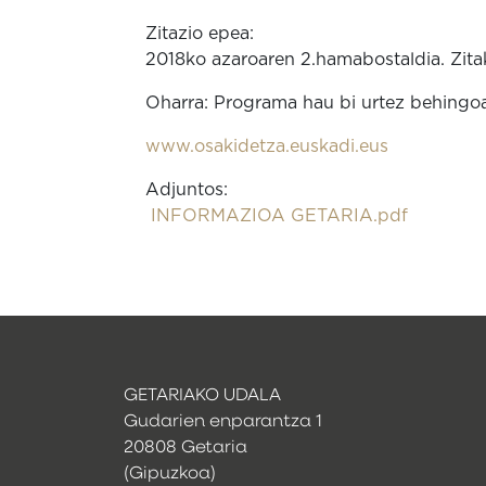
Zitazio epea:
2018ko azaroaren 2.hamabostaldia. Zitak
Oharra: Programa hau bi urtez behingoa 
www.osakidetza.euskadi.eus
Adjuntos:
INFORMAZIOA GETARIA.pdf
GETARIAKO UDALA
Gudarien enparantza 1
20808 Getaria
(Gipuzkoa)