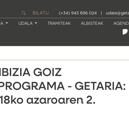
BILATU
(+34) 943 896 024
|
udala@geta
IA
UDALA
TRAMITEAK
ALBISTEAK
AGEND
BIZIA GOIZ
PROGRAMA - GETARIA:
18ko azaroaren 2.