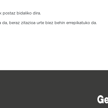
 postaz bidaliko dira.
da, beraz zitazioa urte biez behin errepikatuko da.