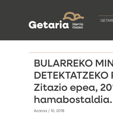
GETAR
BULARREKO MIN
DETEKTATZEKO 
Zitazio epea, 20
hamabostaldia.
Azaroa / 10, 2018