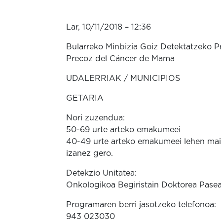
Lar, 10/11/2018 – 12:36
Bularreko Minbizia Goiz Detektatzeko 
Precoz del Cáncer de Mama
UDALERRIAK / MUNICIPIOS
GETARIA
Nori zuzendua:
50-69 urte arteko emakumeei
40-49 urte arteko emakumeei lehen mail
izanez gero.
Detekzio Unitatea:
Onkologikoa Begiristain Doktorea Pase
Programaren berri jasotzeko telefonoa:
943 023030