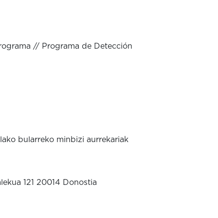
Programa // Programa de Detección
ako bularreko minbizi aurrekariak
alekua 121 20014 Donostia