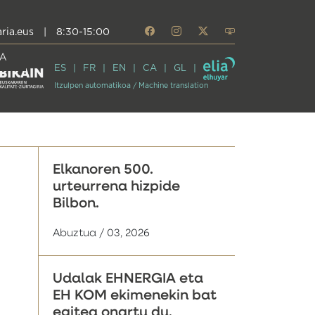
ria.eus
|
8:30-15:00
A
ES
FR
EN
CA
GL
Itzulpen automatikoa / Machine translation
Elkanoren 500.
urteurrena hizpide
Bilbon.
Abuztua / 03, 2026
Udalak EHNERGIA eta
EH KOM ekimenekin bat
egitea onartu du,