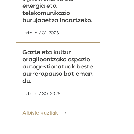
energia eta
telekomunikazio
burujabetza indartzeko.
Uztaila / 31, 2026
Gazte eta kultur
eragileentzako espazio
autogestionatuak beste
aurrerapauso bat eman
du.
Uztaila / 30, 2026
Albiste guztiak