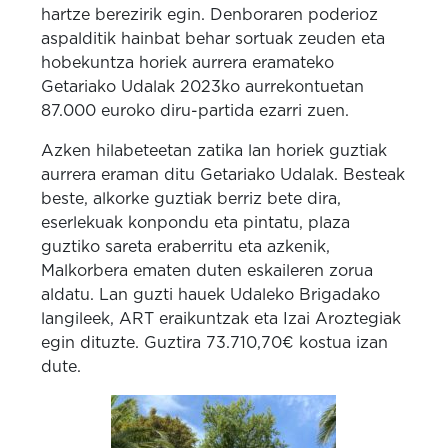
hartze berezirik egin. Denboraren poderioz
aspalditik hainbat behar sortuak zeuden eta
hobekuntza horiek aurrera eramateko
Getariako Udalak 2023ko aurrekontuetan
87.000 euroko diru-partida ezarri zuen.
Azken hilabeteetan zatika lan horiek guztiak
aurrera eraman ditu Getariako Udalak. Besteak
beste, alkorke guztiak berriz bete dira,
eserlekuak konpondu eta pintatu, plaza
guztiko sareta eraberritu eta azkenik,
Malkorbera ematen duten eskaileren zorua
aldatu. Lan guzti hauek Udaleko Brigadako
langileek, ART eraikuntzak eta Izai Aroztegiak
egin dituzte. Guztira 73.710,70€ kostua izan
dute.