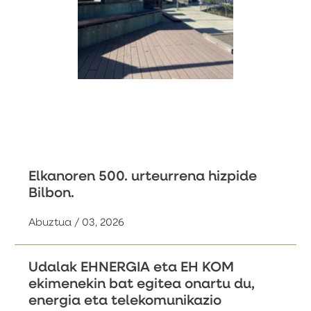
Elkanoren 500. urteurrena hizpide
Bilbon.
Abuztua / 03, 2026
Udalak EHNERGIA eta EH KOM
ekimenekin bat egitea onartu du,
energia eta telekomunikazio