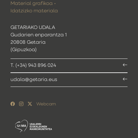
Material grafikoa
Idatzizko materiala
GETARIAKO UDALA
Gudarien enparantza 1
20808 Getaria
(Gipuzkoa)
T. (+34) 943 896 024
udala@getaria.eus
Webcam