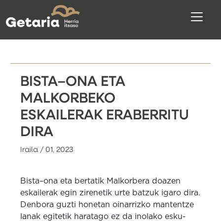
BISTA–ONA ETA
MALKORBEKO
ESKAILERAK ERABERRITU
DIRA
Iraila / 01, 2023
Bista–ona eta bertatik Malkorbera doazen
eskailerak egin zirenetik urte batzuk igaro dira.
Denbora guzti honetan oinarrizko mantentze
lanak egitetik haratago ez da inolako esku-