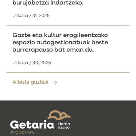
burujabetza indartzeko.
Uztaila / 31, 2026
Gazte eta kultur eragileentzako
espazio autogestionatuak beste
aurrerapauso bat eman du.
Uztaila / 30, 2026
Albiste guztiak
Argazkiak