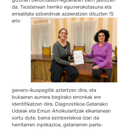
gizonen berdintasun-egoeraren berri jasotzen
da.
Txostenean herriko egunerokotasuna eta
errealitate ezberdinak azaleratzen dituzten
15
arlo
genero-ikuspegitik aztertzen dira, eta
bukaeran aurrera begirako erronkak ere
identifikatzen dira.
Diagnostikoa Getariako
Udalak eta Emun Aholkularitzak elkarlanean
sortu dute, baina ezinbestekoa izan da
herritarren inplikazioa, getariarren parte-