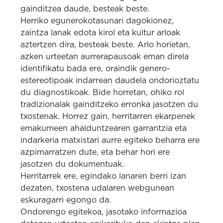
gainditzea daude, besteak beste.
Herriko egunerokotasunari dagokionez,
zaintza lanak edota kirol eta kultur arloak
aztertzen dira, besteak beste.
Arlo horietan,
azken urteetan aurrerapausoak eman direla
identifikatu bada ere, oraindik genero-
estereotipoak indarrean daudela ondorioztatu
du diagnostikoak.
Bide horretan, ohiko rol
tradizionalak gainditzeko erronka jasotzen du
txostenak.
Horrez gain, herritarren ekarpenek
emakumeen ahalduntzearen garrantzia eta
indarkeria matxistari aurre egiteko beharra ere
azpimarratzen dute, eta behar hori ere
jasotzen du dokumentuak.
Herritarrek ere, egindako lanaren berri izan
dezaten, txostena udalaren webgunean
eskuragarri egongo da.
Ondorengo egitekoa, jasotako informazioa