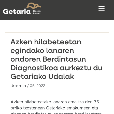
Azken hilabeteetan
egindako lanaren
ondoren Berdintasun
Diagnostikoa aurkeztu du
Getariako Udalak
Urtarrila / 05, 2022
Azken hilabeteetako lanaren emaitza den 75
orriko txostenean Getariako emakumeen eta