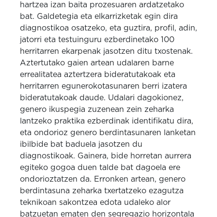
hartzea izan baita prozesuaren ardatzetako
bat.
Galdetegia eta elkarrizketak egin dira
diagnostikoa osatzeko, eta guztira, profil, adin,
jatorri eta testuinguru ezberdinetako 100
herritarren ekarpenak jasotzen ditu txostenak.
Aztertutako gaien artean udalaren barne
errealitatea aztertzera bideratutakoak eta
herritarren egunerokotasunaren berri izatera
bideratutakoak daude.
Udalari dagokionez,
genero ikuspegia zuzenean zein zeharka
lantzeko praktika ezberdinak identifikatu dira,
eta ondorioz genero berdintasunaren lanketan
ibilbide bat baduela jasotzen du
diagnostikoak.
Gainera, bide horretan aurrera
egiteko gogoa duen talde bat dagoela ere
ondorioztatzen da.
Erronken artean, genero
berdintasuna zeharka txertatzeko ezagutza
teknikoan sakontzea edota udaleko alor
batzuetan ematen den segregazio horizontala