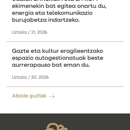
ekimenekin bat egitea onartu du,
energia eta telekomunikazio
burujabetza indartzeko.
Uztaila / 31, 2026
Gazte eta kultur eragileentzako
espazio autogestionatuak beste
aurrerapauso bat eman du.
Uztaila / 30, 2026
Albiste guztiak