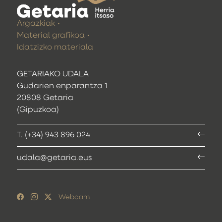
Argazkiak
Material grafikoa
Idatzizko materiala
GETARIAKO UDALA
Gudarien enparantza 1
20808 Getaria
(Gipuzkoa)
T. (+34) 943 896 024
udala@getaria.eus
Webcam