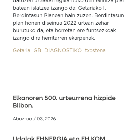
datozen urteetan egikarituko den ekintza plan
batean islatzea izango da;
Getariako I.
Berdintasun Planean hain zuzen.
Berdintasun
plan honen diseinua 2022 urtean zehar
burutuko da, eta horretan ere funtsezkoak
izango dira herritarren ekarpenak.
Getaria_GB_DIAGNOSTIKO_txostena
Elkanoren 500. urteurrena hizpide
Bilbon.
Abuztua / 03, 2026
Udalak EHNERGIA eta EH KOM