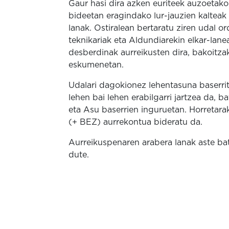
Gaur hasi dira azken euriteek auzoetako 
bideetan eragindako lur-jauzien kaltea
lanak.
Ostiralean bertaratu ziren udal or
teknikariak eta Aldundiarekin elkar-lan
desberdinak aurreikusten dira, bakoitz
eskumenetan.
Udalari dagokionez lehentasuna baserrit
lehen bai lehen erabilgarri jartzea da, b
eta Asu baserrien inguruetan.
Horretara
(+ BEZ) aurrekontua bideratu da.
Aurreikuspenaren arabera lanak aste ba
dute.