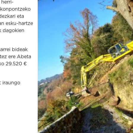
herri-
k konpontzeko
dezkari eta
ean esku-hartze
ak dagokien
arrei bideak
atez ere Abeta
ko 29.520 €
t iraungo