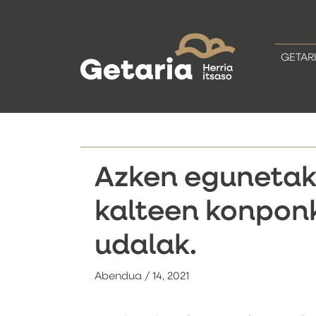
GETAR
Azken egunetako
kalteen konponk
udalak.
Abendua / 14, 2021