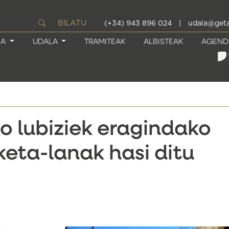
BILATU
(+34) 943 896 024
|
udala@geta
IA
UDALA
TRAMITEAK
ALBISTEAK
AGEND
 lubiziek eragindako
eta-lanak hasi ditu