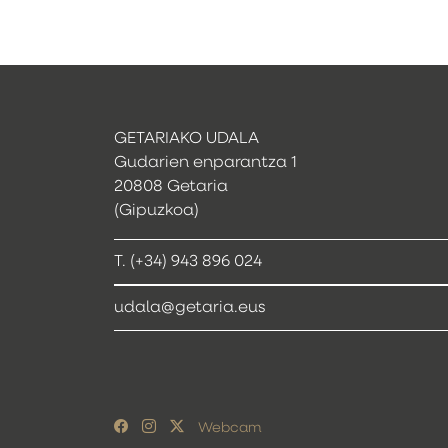
GETARIAKO UDALA
Gudarien enparantza 1
20808 Getaria
(Gipuzkoa)
T. (+34) 943 896 024
udala@getaria.eus
Webcam