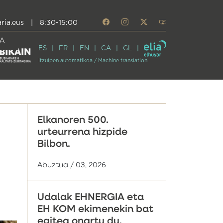
ria.eus
|
8:30-15:00
A
ES
FR
EN
CA
GL
Itzulpen automatikoa / Machine translation
Elkanoren 500.
urteurrena hizpide
Bilbon.
Abuztua / 03, 2026
Udalak EHNERGIA eta
EH KOM ekimenekin bat
egitea onartu du,