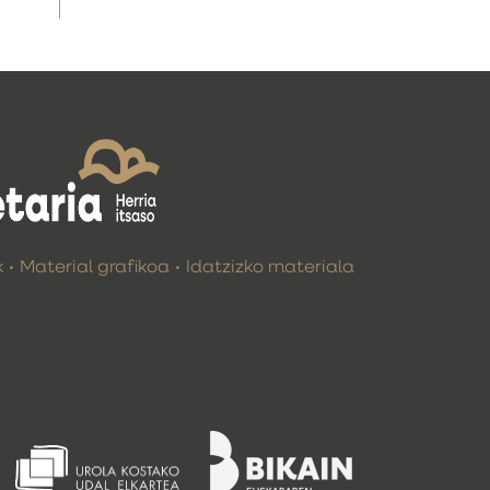
k
Material grafikoa
Idatzizko materiala