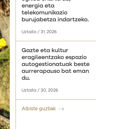
energia eta
telekomunikazio
burujabetza indartzeko.
Uztaila / 31, 2026
Gazte eta kultur
eragileentzako espazio
autogestionatuak beste
aurrerapauso bat eman
du.
Uztaila / 30, 2026
Albiste guztiak