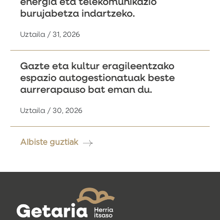
energia eta telekomunikazio
burujabetza indartzeko.
Uztaila / 31, 2026
Gazte eta kultur eragileentzako
espazio autogestionatuak beste
aurrerapauso bat eman du.
Uztaila / 30, 2026
Albiste guztiak