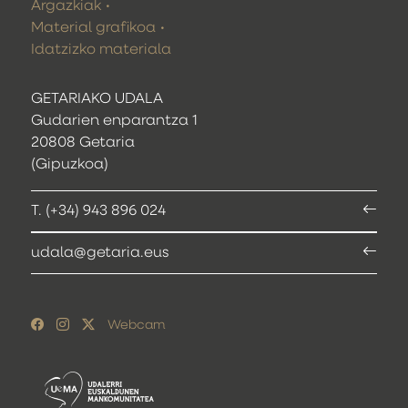
Argazkiak
Material grafikoa
Idatzizko materiala
GETARIAKO UDALA
Gudarien enparantza 1
20808 Getaria
(Gipuzkoa)
T. (+34) 943 896 024
udala@getaria.eus
Webcam