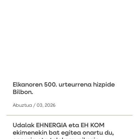
Elkanoren 500. urteurrena hizpide
Bilbon.
Abuztua / 03, 2026
Udalak EHNERGIA eta EH KOM
ekimenekin bat egitea onartu du,