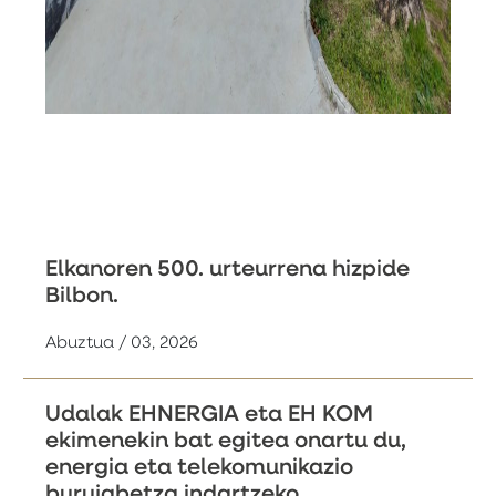
Elkanoren 500. urteurrena hizpide
Bilbon.
Abuztua / 03, 2026
Udalak EHNERGIA eta EH KOM
ekimenekin bat egitea onartu du,
energia eta telekomunikazio
burujabetza indartzeko.