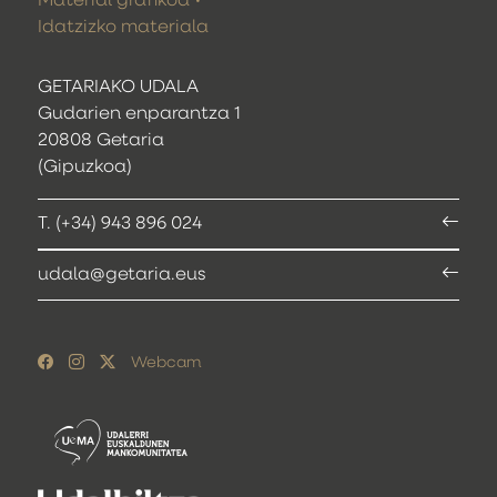
Material grafikoa
Idatzizko materiala
GETARIAKO UDALA
Gudarien enparantza 1
20808 Getaria
(Gipuzkoa)
T. (+34) 943 896 024
udala@getaria.eus
Webcam