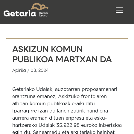
ASKIZUN KOMUN
PUBLIKOA MARTXAN DA
Apirila / 03, 2024
Getariako Udalak, auzotarren proposamenari
erantzuna emanez, Askizuko frontoiaren
alboan komun publikoak eraiki ditu.
Iparragirre izan da lanen zatirik handiena
aurrera eraman dituen enpresa eta esku-
hartzerako Udalak 35.922,98 euroko inbertsioa
egin du. Saneamedu eta argiteriako hainbat