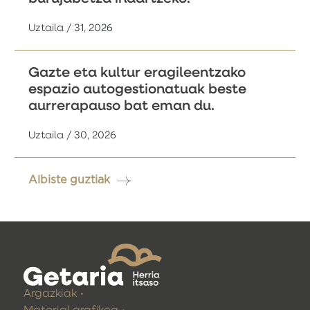
Uztaila / 31, 2026
Gazte eta kultur eragileentzako
espazio autogestionatuak beste
aurrerapauso bat eman du.
Uztaila / 30, 2026
Albiste guztiak
Argazkiak