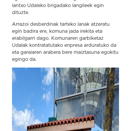
lantxo Udaleko brigadako langileek egin
dituzte.
Arrazoi desberdinak tarteko lanak atzeratu
egin badira ere, komuna jada irekita eta
erabilgarri dago. Komunaren garbiketaz
Udalak kontratatutako enpresa arduratuko da
eta garaiaren arabera bere maiztasuna egokitu
egingo da.