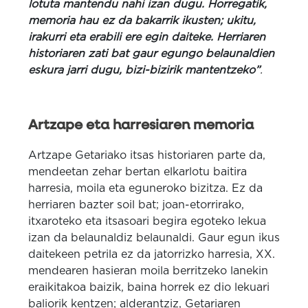
lotuta mantendu nahi izan dugu. Horregatik,
memoria hau ez da bakarrik ikusten; ukitu,
irakurri eta erabili ere egin daiteke. Herriaren
historiaren zati bat gaur egungo belaunaldien
eskura jarri dugu, bizi-bizirik mantentzeko”
.
Artzape eta harresiaren memoria
Artzape Getariako itsas historiaren parte da,
mendeetan zehar bertan elkarlotu baitira
harresia, moila eta eguneroko bizitza. Ez da
herriaren bazter soil bat; joan-etorrirako,
itxaroteko eta itsasoari begira egoteko lekua
izan da belaunaldiz belaunaldi. Gaur egun ikus
daitekeen petrila ez da jatorrizko harresia, XX.
mendearen hasieran moila berritzeko lanekin
eraikitakoa baizik, baina horrek ez dio lekuari
baliorik kentzen; alderantziz, Getariaren