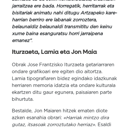
jarraitzea ere bada. Horregatik, herritarrak eta
bisitariak animatu nahi ditugu Artzapeko kare-
harrian berriro ere labanak zorroztera,
belaunaldiz belaunaldi transmititu den keinu
xume baina esanguratsu horri jarraipena
emanez”
.
Iturzaeta, Lamia eta Jon Maia
Obrak Jose Frantzisko Iturzaeta getariarraren
ondare grafikoari ere egiten dio aitortza.
Lamia tipografiaren bidez egindako idazkunak
herriaren memoria idatzia eta ondare kulturala
ekartzen ditu gaur egunera, paisaiaren parte
bihurtuta.
Bestalde, Jon Maiaren hitzek ematen diote
azken esanahia obrari:
«Harriak mintzo dira
gutaz, itsasoak zorroztutako herriaz»
. Esaldi