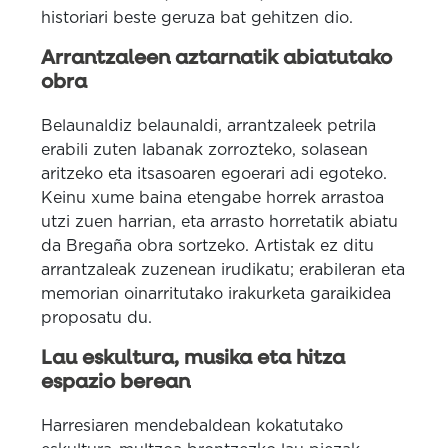
historiari beste geruza bat gehitzen dio.
Arrantzaleen aztarnatik abiatutako
obra
Belaunaldiz belaunaldi, arrantzaleek petrila
erabili zuten labanak zorrozteko, solasean
aritzeko eta itsasoaren egoerari adi egoteko.
Keinu xume baina etengabe horrek arrastoa
utzi zuen harrian, eta arrasto horretatik abiatu
da Bregaña obra sortzeko. Artistak ez ditu
arrantzaleak zuzenean irudikatu; erabileran eta
memorian oinarritutako irakurketa garaikidea
proposatu du.
Lau eskultura, musika eta hitza
espazio berean
Harresiaren mendebaldean kokatutako