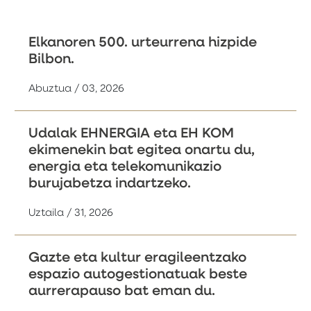
Elkanoren 500. urteurrena hizpide
Bilbon.
Abuztua / 03, 2026
Udalak EHNERGIA eta EH KOM
ekimenekin bat egitea onartu du,
energia eta telekomunikazio
burujabetza indartzeko.
Uztaila / 31, 2026
Gazte eta kultur eragileentzako
espazio autogestionatuak beste
aurrerapauso bat eman du.