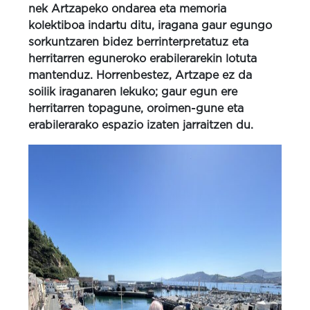
nek Artzapeko ondarea eta memoria
kolektiboa indartu ditu, iragana gaur egungo
sorkuntzaren bidez berrinterpretatuz eta
herritarren eguneroko erabilerarekin lotuta
ma
ntenduz. Horrenbestez, Artzape ez da
soilik iraganaren lekuko; gaur egun ere
herritarren topagune, oroimen-gune eta
erabilerarako espazio izaten jarraitzen du.