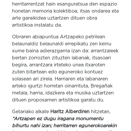
herritarrentzat hain esanguratsua den espazio
honetan memoria kolektiboa, itsas ondarea eta
arte garaikidea uztartzen dituen obra
artistikoa instalatu da.
Obraren abiapuntua Artzapeko petrilean
belaunaldiz belaunaldi errepikatu zen keinu
xume baina adierazgarria izan da: arrantzaleek
bertan zorrozten zituzten labanak, itsasoari
begira, arrantzara irteteko unea itxaroten
zuten bitartean edo eguneroko kontuez
solasean ari zirela. Harriaren eta labanaren
arteko igurtzi horretan oinarrituta, Bregañak
metala, harria, idazkera eta musika uztartzen
dituen proposamen artistikoa garatu du.
Getariako alkate
Haritz Alberdiren
hitzetan,
“Artzapen ez dugu iragana monumentu
bihurtu nahi izan; herritarren egunerokoarekin