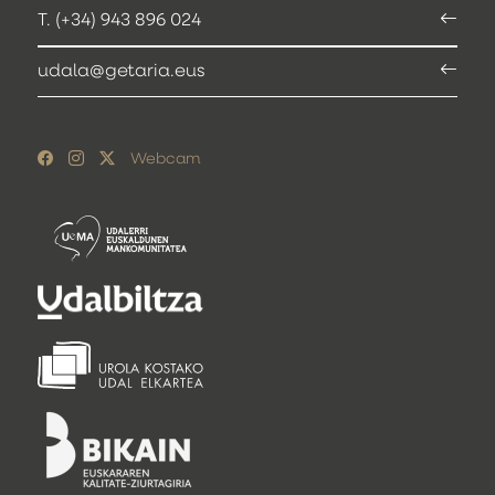
T. (+34) 943 896 024
udala@getaria.eus
Webcam