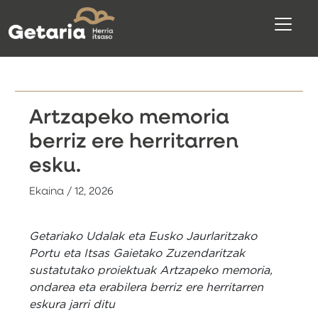
Artzapeko memoria
berriz ere herritarren
esku.
Ekaina / 12, 2026
Getariako Udalak eta Eusko Jaurlaritzako
Portu eta Itsas Gaietako Zuzendaritzak
sustatutako proiektuak Artzapeko memoria,
ondarea eta erabilera berriz ere herritarren
eskura jarri ditu