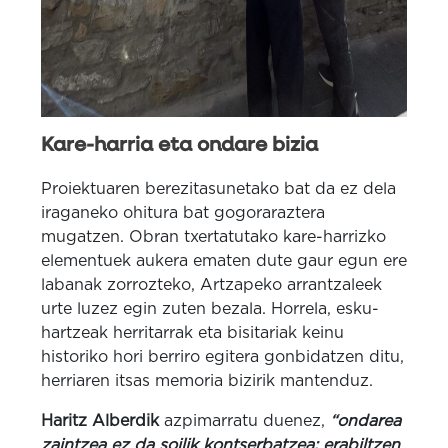
Kare-harria eta ondare bizia
Proiektuaren berezitasunetako bat da ez dela
iraganeko ohitura bat gogoraraztera
mugatzen. Obran txertatutako kare-harrizko
elementuek aukera ematen dute gaur egun ere
labanak zorrozteko, Artzapeko arrantzaleek
urte luzez egin zuten bezala. Horrela, esku-
hartzeak herritarrak eta bisitariak keinu
historiko hori berriro egitera gonbidatzen ditu,
herriaren itsas memoria bizirik mantenduz.
Haritz Alberdik
azpimarratu duenez,
“ondarea
zaintzea ez da soilik kontserbatzea; erabiltzen