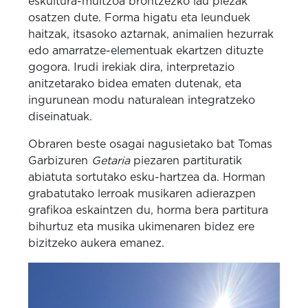
eskultura-multzoa brontzezko lau piezak
osatzen dute. Forma higatu eta leunduek
haitzak, itsasoko aztarnak, animalien hezurrak
edo amarratze-elementuak ekartzen dituzte
gogora. Irudi irekiak dira, interpretazio
anitzetarako bidea ematen dutenak, eta
ingurunean modu naturalean integratzeko
diseinatuak.
Obraren beste osagai nagusietako bat Tomas
Garbizuren
Getaria
piezaren partituratik
abiatuta sortutako esku-hartzea da. Horman
grabatutako lerroak musikaren adierazpen
grafikoa eskaintzen du, horma bera partitura
bihurtuz eta musika ukimenaren bidez ere
bizitzeko aukera emanez.