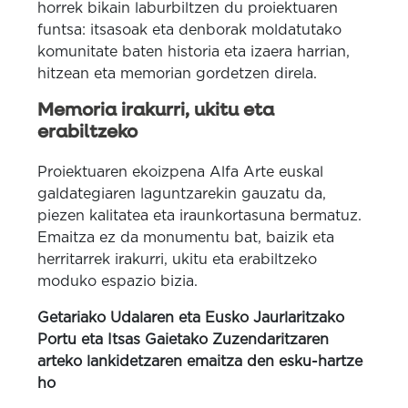
horrek bikain laburbiltzen du proiektuaren
funtsa: itsasoak eta denborak moldatutako
komunitate baten historia eta izaera harrian,
hitzean eta memorian gordetzen direla.
Memoria irakurri, ukitu eta
erabiltzeko
Proiektuaren ekoizpena Alfa Arte euskal
galdategiaren laguntzarekin gauzatu da,
piezen kalitatea eta iraunkortasuna bermatuz.
Emaitza ez da monumentu bat, baizik eta
herritarrek irakurri, ukitu eta erabiltzeko
moduko espazio bizia.
Getariako Udalaren eta Eusko Jaurlaritzako
Portu eta Itsas Gaietako Zuzendaritzaren
arteko lankidetzaren emaitza den esku-hartze
ho