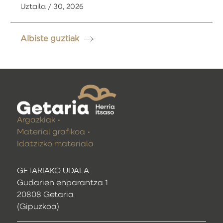
Uztaila / 30, 2026
Albiste guztiak
Argazkiak
Material grafikoa
Idatzizko materiala
GETARIAKO UDALA
Gudarien enparantza 1
20808 Getaria
(Gipuzkoa)