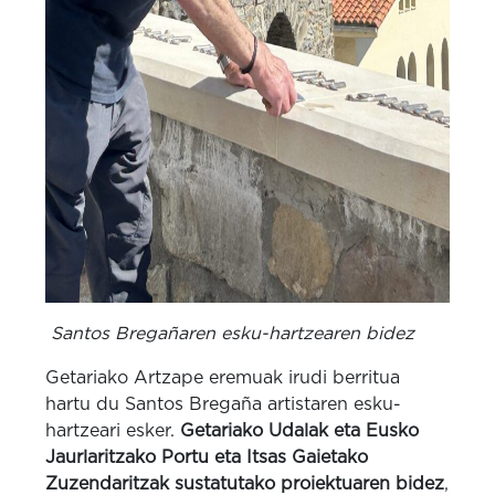
Santos Bregañaren esku-hartzearen bidez
Getariako Artzape eremuak irudi berritua
hartu du Santos Bregaña artistaren esku-
hartzeari esker.
Getariako Udalak eta Eusko
Jaurlaritzako Portu eta Itsas Gaietako
Zuzendaritzak sustatutako proiektuaren bidez
,