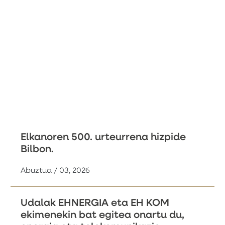
Elkanoren 500. urteurrena hizpide
Bilbon.
Abuztua / 03, 2026
Udalak EHNERGIA eta EH KOM
ekimenekin bat egitea onartu du,