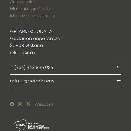
Argazkiak
Material grafikoa
Idatzizko materiala
GETARIAKO UDALA
Gudarien enparantza 1
20808 Getaria
(Gipuzkoa)
T. (+34) 943 896 024
udala@getaria.eus
Webcam