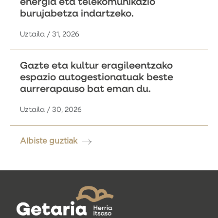
energia eta telekomunikazio
burujabetza indartzeko.
Uztaila / 31, 2026
Gazte eta kultur eragileentzako
espazio autogestionatuak beste
aurrerapauso bat eman du.
Uztaila / 30, 2026
Albiste guztiak