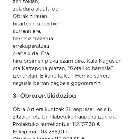
zen tokian,
zoladura aldatu da.
Obrak zirauen
bitartean, udaletxe
aurrean ere,
harresia trazatua
errekuperatzea
erabaki da. Eta
hiru oroimen plaka ezarri dira. Kale Nagusian
eta Katrapona plazan, “Getariko harresia”
izenarekin; Elkano kalean Herriko sarrera
nagusia bertan zegoela gogoraraziz.
3- Obraren likidazioa
Obra Art eraikuntzak SL enpresari esleitu
zitzaion eta bi hilabeteko iraupena izan du.
Proiektuko aurrekontua: 112.157,38 €
Esleipena: 103.288,01 €