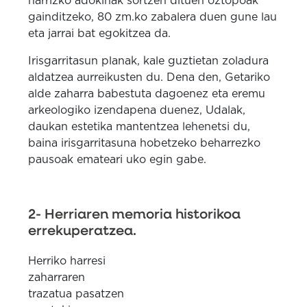
harrizko adokinak sortzen dituen oztopoak
gainditzeko, 80 zm.ko zabalera duen gune lau
eta jarrai bat egokitzea da.
Irisgarritasun planak, kale guztietan zoladura
aldatzea aurreikusten du. Dena den, Getariko
alde zaharra babestuta dagoenez eta eremu
arkeologiko izendapena duenez, Udalak,
daukan estetika mantentzea lehenetsi du,
baina irisgarritasuna hobetzeko beharrezko
pausoak emateari uko egin gabe.
2- Herriaren memoria historikoa
errekuperatzea.
Herriko harresi
zaharraren
trazatua pasatzen