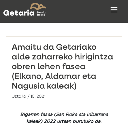
Amaitu da Getariako
alde zaharreko hirigintza
obren lehen fasea
(Elkano, Aldamar eta
Nagusia kaleak)
Uztaila / 15, 2021
Bigarren fasea (San Roke eta Iribarrena
kaleak) 2022 urtean burutuko da.