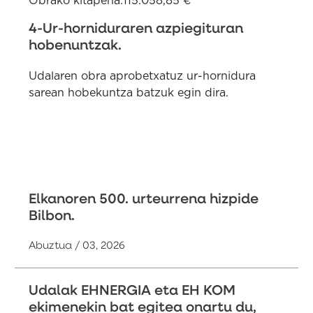
Obrako kitapena:115.058,85 €
4-Ur-horniduraren azpiegituran
hobenuntzak.
Udalaren obra aprobetxatuz ur-hornidura
sarean hobekuntza batzuk egin dira.
Elkanoren 500. urteurrena hizpide
Bilbon.
Abuztua / 03, 2026
Udalak EHNERGIA eta EH KOM
ekimenekin bat egitea onartu du,