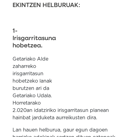
EKINTZEN HELBURUAK:
1-
Irisgarritasuna
hobetzea.
Getariako Alde
zaharreko
irisgarritasun
hobetzeko lanak
burutzen ari da
Getariako Udala.
Horretarako
2.020an idatziriko irisgarritasun planean
hainbat jarduketa aurreikusten dira.
Lan hauen helburua, gaur egun dagoen