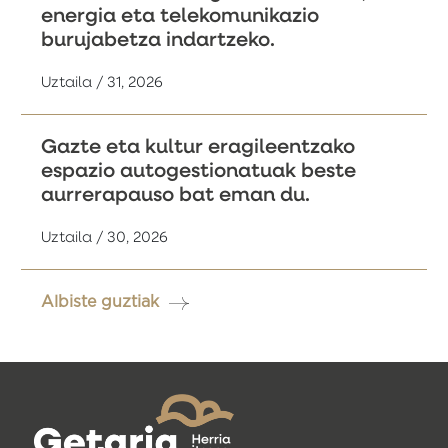
energia eta telekomunikazio
burujabetza indartzeko.
Uztaila / 31, 2026
Gazte eta kultur eragileentzako
espazio autogestionatuak beste
aurrerapauso bat eman du.
Uztaila / 30, 2026
Albiste guztiak