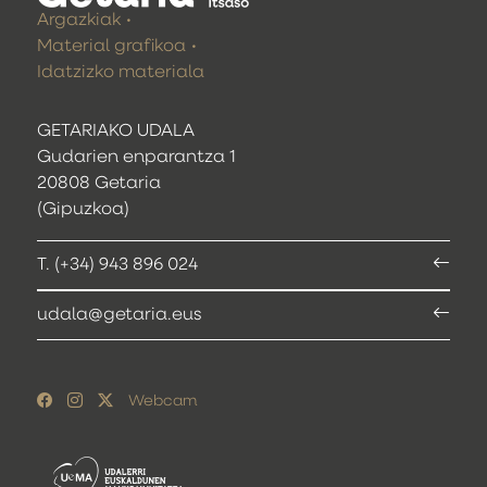
Argazkiak
Material grafikoa
Idatzizko materiala
GETARIAKO UDALA
Gudarien enparantza 1
20808 Getaria
(Gipuzkoa)
T. (+34) 943 896 024
udala@getaria.eus
Webcam