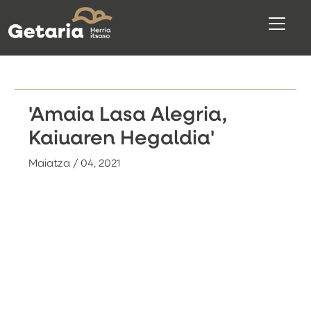
'Amaia Lasa Alegria,
Kaiuaren Hegaldia'
Maiatza / 04, 2021