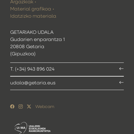
Argazkiak
Material grafikoa
Idatzizko materiala
GETARIAKO UDALA
Gudarien enparantza 1
20808 Getaria
(Gipuzkoa)
T. (+34) 943 896 024
udala@getaria.eus
Webcam