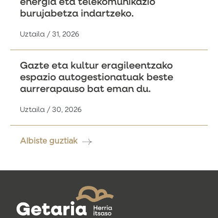
energia eta telekomunikazio
burujabetza indartzeko.
Uztaila / 31, 2026
Gazte eta kultur eragileentzako
espazio autogestionatuak beste
aurrerapauso bat eman du.
Uztaila / 30, 2026
Albiste guztiak