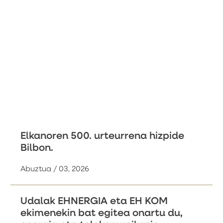
Elkanoren 500. urteurrena hizpide
Bilbon.
Abuztua / 03, 2026
Udalak EHNERGIA eta EH KOM
ekimenekin bat egitea onartu du,