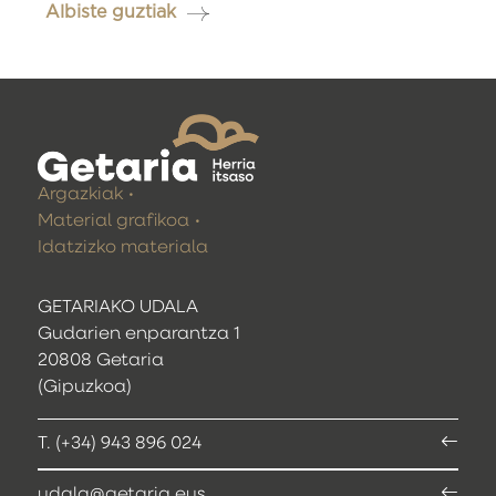
Albiste guztiak
Argazkiak
Material grafikoa
Idatzizko materiala
GETARIAKO UDALA
Gudarien enparantza 1
20808 Getaria
(Gipuzkoa)
T. (+34) 943 896 024
udala@getaria.eus