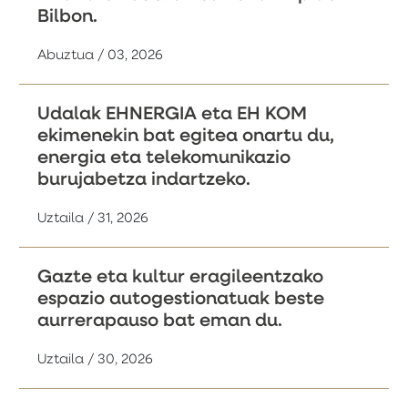
Bilbon.
Abuztua / 03, 2026
Udalak EHNERGIA eta EH KOM
ekimenekin bat egitea onartu du,
energia eta telekomunikazio
burujabetza indartzeko.
Uztaila / 31, 2026
Gazte eta kultur eragileentzako
espazio autogestionatuak beste
aurrerapauso bat eman du.
Uztaila / 30, 2026