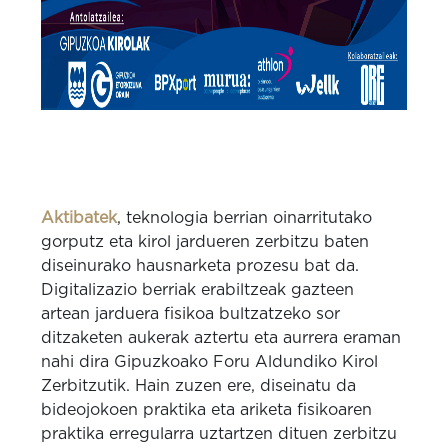
Aktibatek
, teknologia berrian oinarritutako
gorputz eta kirol jardueren zerbitzu baten
diseinurako hausnarketa prozesu bat da.
Digitalizazio berriak erabiltzeak gazteen
artean jarduera fisikoa bultzatzeko sor
ditzaketen aukerak aztertu eta aurrera eraman
nahi dira Gipuzkoako Foru Aldundiko Kirol
Zerbitzutik. Hain zuzen ere, diseinatu da
bideojokoen praktika eta ariketa fisikoaren
praktika erregularra uztartzen dituen zerbitzu