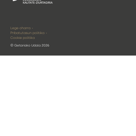
Lege oharra
Pribatutasun politika
Cookie politika
©
Getariako Udala 2026