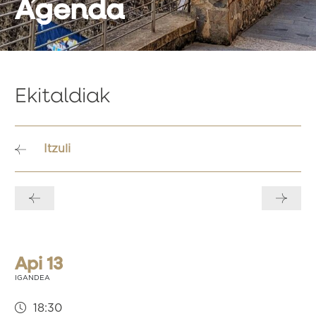
Agenda
Ekitaldiak
Itzuli
Bidalketetan
zehar
nabigatu
Api 13
IGANDEA
18:30