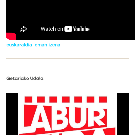
euskaraldia_eman izena
Getariako Udala