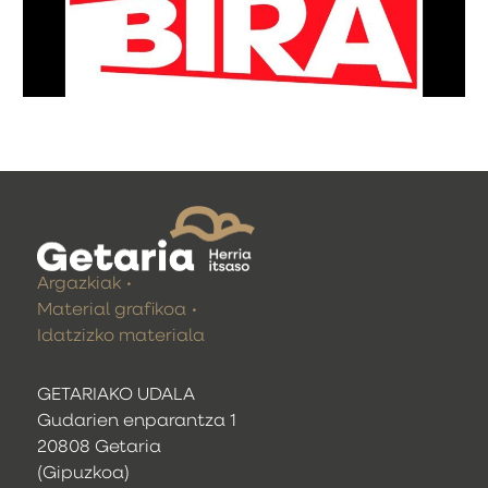
Argazkiak
Material grafikoa
Idatzizko materiala
GETARIAKO UDALA
Gudarien enparantza 1
20808 Getaria
(Gipuzkoa)