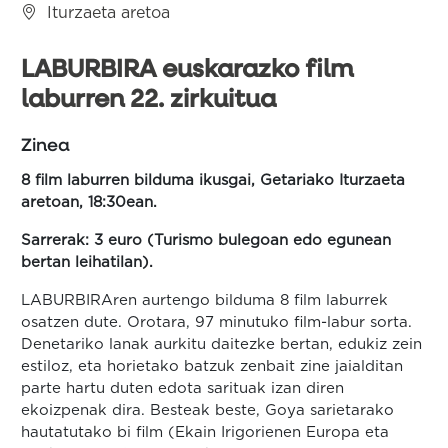
Iturzaeta aretoa
LABURBIRA euskarazko film
laburren 22. zirkuitua
Zinea
8 film laburren bilduma ikusgai, Getariako Iturzaeta
aretoan, 18:30ean.
Sarrerak: 3 euro (Turismo bulegoan edo egunean
bertan leihatilan).
LABURBIRAren aurtengo bilduma 8 film laburrek
osatzen dute. Orotara, 97 minutuko film-labur sorta.
Denetariko lanak aurkitu daitezke bertan, edukiz zein
estiloz, eta horietako batzuk zenbait zine jaialditan
parte hartu duten edota sarituak izan diren
ekoizpenak dira. Besteak beste, Goya sarietarako
hautatutako bi film (Ekain Irigorienen Europa eta