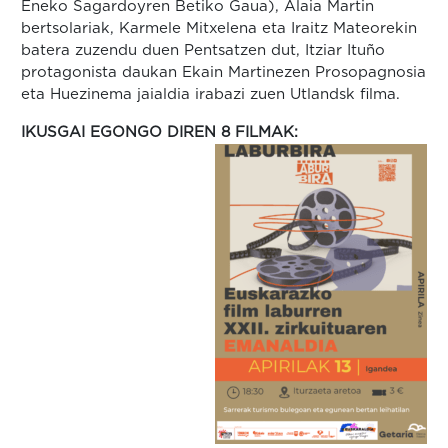
Eneko Sagardoyren Betiko Gaua), Alaia Martin
bertsolariak, Karmele Mitxelena eta Iraitz Mateorekin
batera zuzendu duen Pentsatzen dut, Itziar Ituño
protagonista daukan Ekain Martinezen Prosopagnosia
eta Huezinema jaialdia irabazi zuen Utlandsk filma.
IKUSGAI EGONGO DIREN 8 FILMAK: