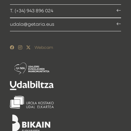
T. (+34) 943 896 024
udala@getaria.eus
Webcam