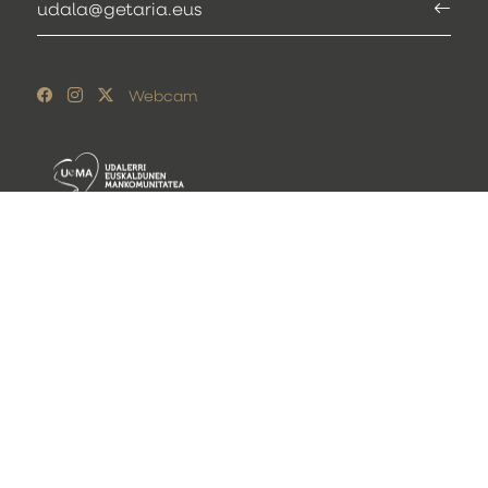
udala@getaria.eus
Webcam