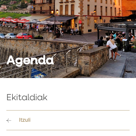
Agenda
Ekitaldiak
Itzuli
Bidalketetan