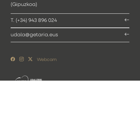
(Gipuzkoa)
T. (+34) 943 896 024
udala@getaria.eus
Webcam