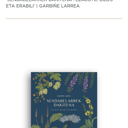
ETA ERABILI’ | GARBIÑE LARREA