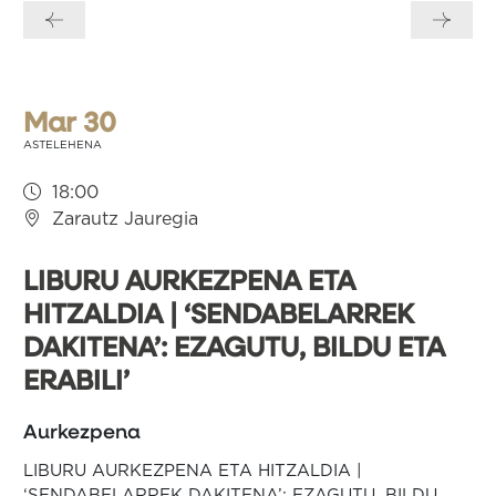
zehar
nabigatu
Mar 30
ASTELEHENA
18:00
Zarautz Jauregia
LIBURU AURKEZPENA ETA
HITZALDIA | ‘SENDABELARREK
DAKITENA’: EZAGUTU, BILDU ETA
ERABILI’
Aurkezpena
LIBURU AURKEZPENA ETA HITZALDIA |
‘SENDABELARREK DAKITENA’: EZAGUTU, BILDU