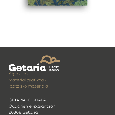
Argazkiak
Material grafikoa
Idatzizko materiala
GETARIAKO UDALA
Gudarien enparantza 1
20808 Getaria