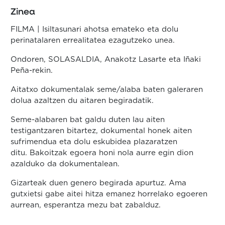
Zinea
FILMA | Isiltasunari ahotsa emateko eta dolu
perinatalaren errealitatea ezagutzeko unea.
Ondoren, SOLASALDIA, Anakotz Lasarte eta Iñaki
Peña-rekin.
Aitatxo dokumentalak seme/alaba baten galeraren
dolua azaltzen du aitaren begiradatik.
Seme-alabaren bat galdu duten lau aiten
testigantzaren bitartez, dokumental honek aiten
sufrimendua eta dolu eskubidea plazaratzen
ditu. Bakoitzak egoera honi nola aurre egin dion
azalduko da dokumentalean.
Gizarteak duen genero begirada apurtuz. Ama
gutxietsi gabe aitei hitza emanez horrelako egoeren
aurrean, esperantza mezu bat zabalduz.