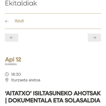
Ekitaldiak
Itzuli
Bidalketetan
zehar
nabigatu
Api 12
IGANDEA
18:30
Iturzaeta aretoa
‘AITATXO’ ISILTASUNEKO AHOTSAK
| DOKUMENTALA ETA SOLASALDIA