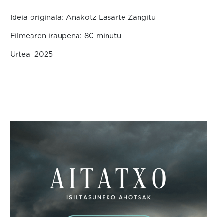
Ideia originala: Anakotz Lasarte Zangitu
Filmearen iraupena: 80 minutu
Urtea: 2025