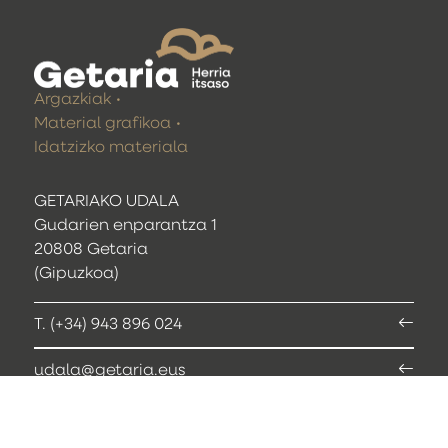
Argazkiak
Material grafikoa
Idatzizko materiala
GETARIAKO UDALA
Gudarien enparantza 1
20808 Getaria
(Gipuzkoa)
T. (+34) 943 896 024
udala@getaria.eus