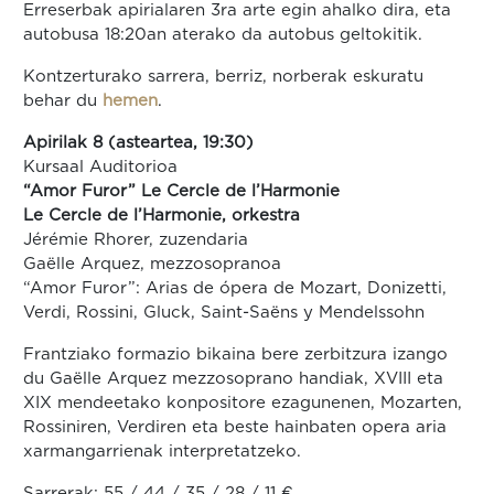
Erreserbak apirialaren 3ra arte egin ahalko dira, eta
autobusa 18:20an aterako da autobus geltokitik.
Kontzerturako sarrera, berriz, norberak eskuratu
behar du
hemen
.
Apirilak 8 (asteartea, 19:30)
Kursaal Auditorioa
“Amor Furor” Le Cercle de l’Harmonie
Le Cercle de l’Harmonie, orkestra
Jérémie Rhorer, zuzendaria
Gaëlle Arquez, mezzosopranoa
“Amor Furor”: Arias de ópera de Mozart, Donizetti,
Verdi, Rossini, Gluck, Saint-Saëns y Mendelssohn
Frantziako formazio bikaina bere zerbitzura izango
du Gaëlle Arquez mezzosoprano handiak, XVIII eta
XIX mendeetako konpositore ezagunenen, Mozarten,
Rossiniren, Verdiren eta beste hainbaten opera aria
xarmangarrienak interpretatzeko.
Sarrerak: 55 / 44 / 35 / 28 / 11 €