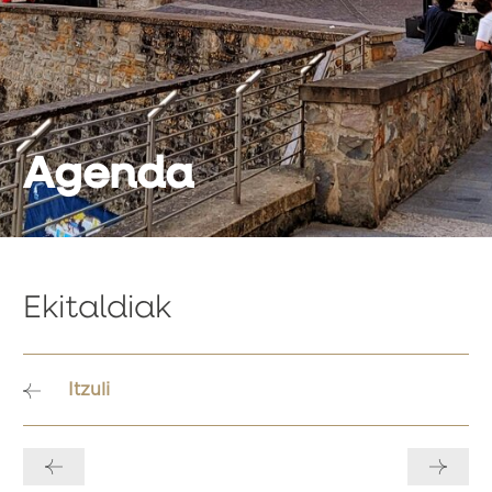
Agenda
Ekitaldiak
Itzuli
Bidalketetan
zehar