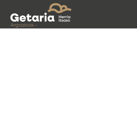
Argazkiak
Material grafikoa
Idatzizko materiala
GETARIAKO UDALA
Gudarien enparantza 1
20808 Getaria
(Gipuzkoa)
T. (+34) 943 896 024
udala@getaria.eus
Webcam