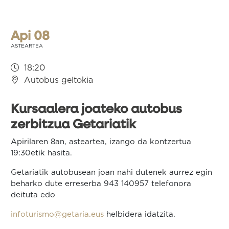
nabigatu
Api 08
ASTEARTEA
18:20
Autobus geltokia
Kursaalera joateko autobus
zerbitzua Getariatik
Apirilaren 8an, asteartea, izango da kontzertua
19:30etik hasita.
Getariatik autobusean joan nahi dutenek aurrez egin
beharko dute erreserba 943 140957 telefonora
deituta edo
infoturismo@getaria.eus
helbidera idatzita.