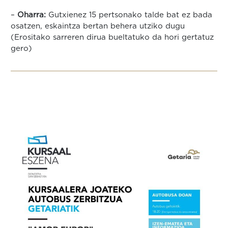
–
Oharra:
Gutxienez 15 pertsonako talde bat ez bada
osatzen, eskaintza bertan behera utziko dugu
(Erositako sarreren dirua bueltatuko da hori gertatuz
gero)