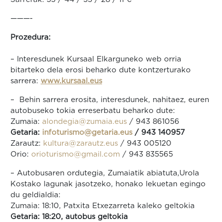
———-
Prozedura:
– Interesdunek Kursaal Elkarguneko web orria
bitarteko dela erosi beharko dute kontzerturako
sarrera:
www.kursaal.eus
– Behin sarrera erosita, interesdunek, nahitaez, euren
autobuseko tokia erreserbatu beharko dute:
Zumaia:
alondegia@zumaia.eus
/ 943 861056
Getaria:
infoturismo@getaria.eus
/ 943 140957
Zarautz:
kultura@zarautz.eus
/ 943 005120
Orio:
orioturismo@gmail.com
/ 943 835565
– Autobusaren ordutegia, Zumaiatik abiatuta,Urola
Kostako lagunak jasotzeko, honako lekuetan egingo
du geldialdia:
Zumaia: 18:10, Patxita Etxezarreta kaleko geltokia
Getaria: 18:20, autobus geltokia