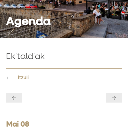
Agenda
Ekitaldiak
Itzuli
Bidalketetan
zehar
nabigatu
Mai 08