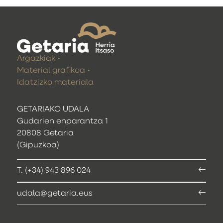
Argazkiak
Material grafikoa
Idatzizko materiala
GETARIAKO UDALA
Gudarien enparantza 1
20808 Getaria
(Gipuzkoa)
T. (+34) 943 896 024
udala@getaria.eus