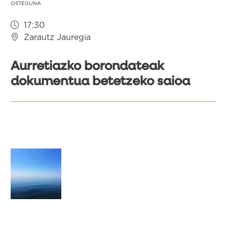
OSTEGUNA
17:30
Zarautz Jauregia
Aurretiazko borondateak
dokumentua betetzeko saioa