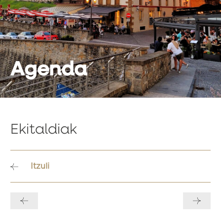
Agenda
Ekitaldiak
Itzuli
Bidalketetan
zehar
nabigatu