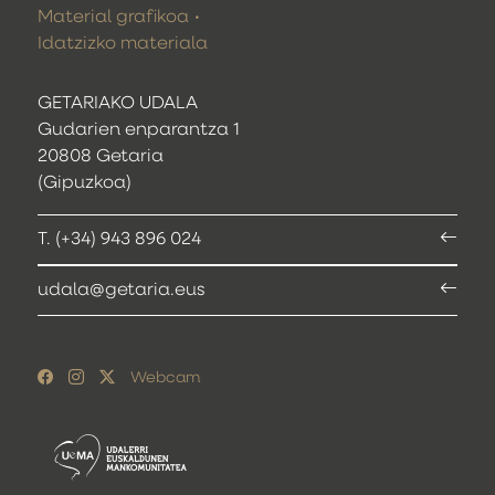
Material grafikoa
Idatzizko materiala
GETARIAKO UDALA
Gudarien enparantza 1
20808 Getaria
(Gipuzkoa)
T. (+34) 943 896 024
udala@getaria.eus
Webcam