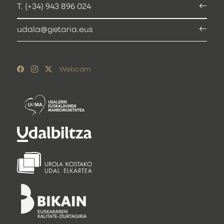
T. (+34) 943 896 024
udala@getaria.eus
Webcam