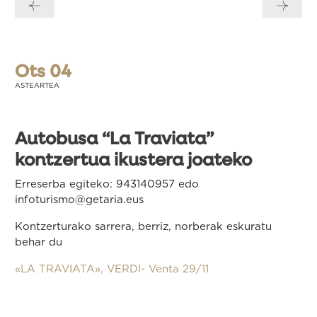
zehar
nabigatu
Ots 04
ASTEARTEA
Autobusa “La Traviata”
kontzertua ikustera joateko
Erreserba egiteko: 943140957 edo
infoturismo@getaria.eus
Kontzerturako sarrera, berriz, norberak eskuratu
behar du
«LA TRAVIATA», VERDI- Venta 29/11