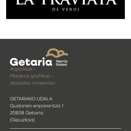
Argazkiak
Material grafikoa
Idatzizko materiala
GETARIAKO UDALA
Gudarien enparantza 1
20808 Getaria
(Gipuzkoa)