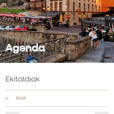
Agenda
Ekitaldiak
Itzuli
Bidalketetan