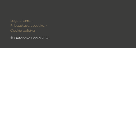
Lege oharra
Pribatutasun politika
Cookie politika
©
Getariako Udala 2026