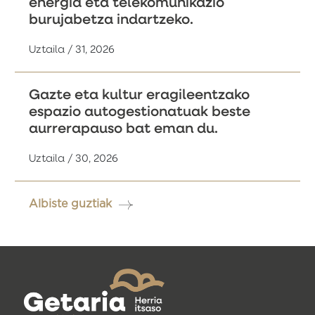
energia eta telekomunikazio
burujabetza indartzeko.
Uztaila / 31, 2026
Gazte eta kultur eragileentzako
espazio autogestionatuak beste
aurrerapauso bat eman du.
Uztaila / 30, 2026
Albiste guztiak