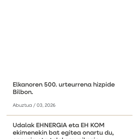
Elkanoren 500. urteurrena hizpide
Bilbon.
Abuztua / 03, 2026
Udalak EHNERGIA eta EH KOM
ekimenekin bat egitea onartu du,