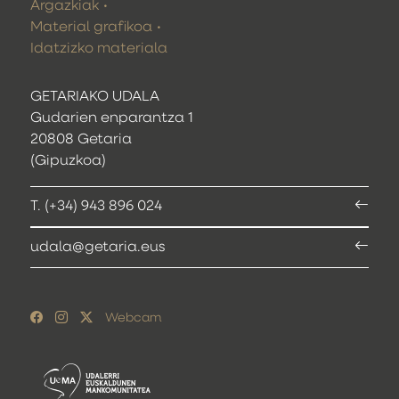
Argazkiak
Material grafikoa
Idatzizko materiala
GETARIAKO UDALA
Gudarien enparantza 1
20808 Getaria
(Gipuzkoa)
T. (+34) 943 896 024
udala@getaria.eus
Webcam