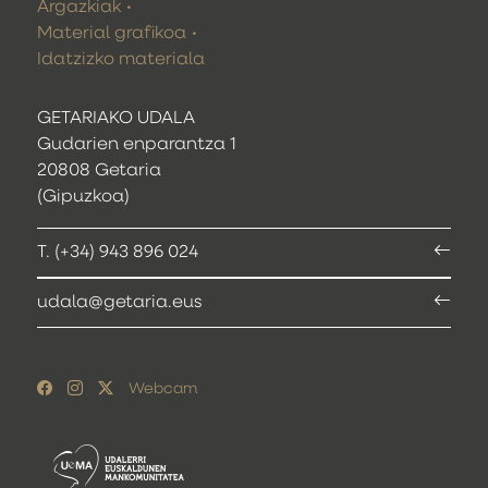
Argazkiak
Material grafikoa
Idatzizko materiala
GETARIAKO UDALA
Gudarien enparantza 1
20808 Getaria
(Gipuzkoa)
T. (+34) 943 896 024
udala@getaria.eus
Webcam