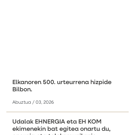
Elkanoren 500. urteurrena hizpide
Bilbon.
Abuztua / 03, 2026
Udalak EHNERGIA eta EH KOM
ekimenekin bat egitea onartu du,