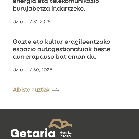
energia eta telekomunikazio
burujabetza indartzeko.
Uztaila / 31, 2026
Gazte eta kultur eragileentzako
espazio autogestionatuak beste
aurrerapauso bat eman du.
Uztaila / 30, 2026
Albiste guztiak