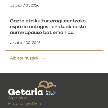
Uztaila / 31, 2026
Gazte eta kultur eragileentzako
espazio autogestionatuak beste
aurrerapauso bat eman du.
Uztaila / 30, 2026
Albiste guztiak
Argazkiak
Material grafikoa