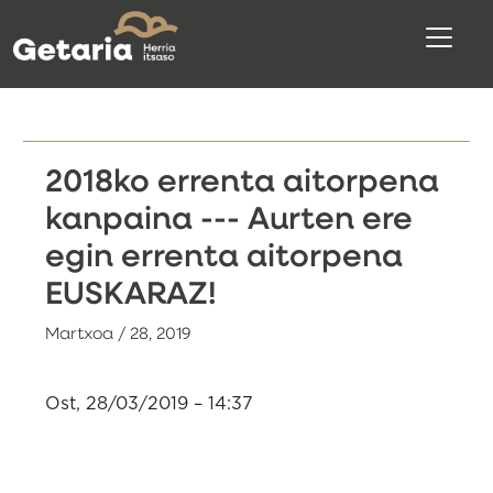
2018ko errenta aitorpena
kanpaina --- Aurten ere
egin errenta aitorpena
EUSKARAZ!
Martxoa / 28, 2019
Ost, 28/03/2019 – 14:37