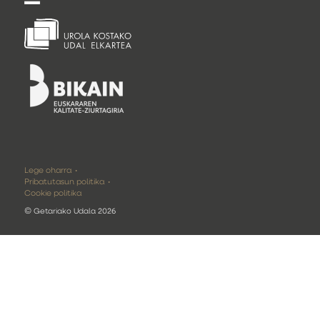
Lege oharra
Pribatutasun politika
Cookie politika
©
Getariako Udala 2026