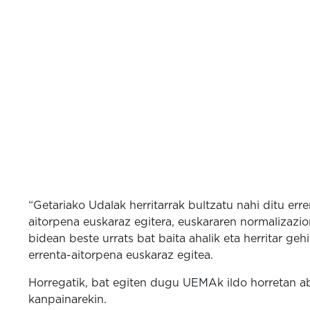
“Getariako Udalak herritarrak bultzatu nahi ditu erre
aitorpena euskaraz egitera, euskararen normalizazi
bidean beste urrats bat baita ahalik eta herritar geh
errenta-aitorpena euskaraz egitea.
Horregatik, bat egiten dugu UEMAk ildo horretan a
kanpainarekin.