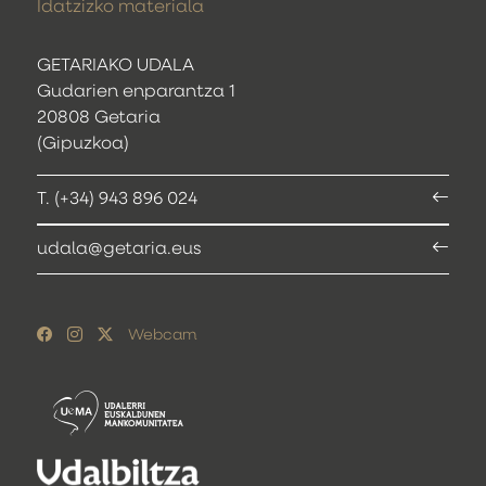
Idatzizko materiala
GETARIAKO UDALA
Gudarien enparantza 1
20808 Getaria
(Gipuzkoa)
T. (+34) 943 896 024
udala@getaria.eus
Webcam