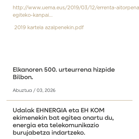
http://www.uema.eus/2019/03/12/errenta-aitorpena
egiteko-kanpai…
2019 kartela azalpenekin.pdf
Elkanoren 500. urteurrena hizpide
Bilbon.
Abuztua / 03, 2026
Udalak EHNERGIA eta EH KOM
ekimenekin bat egitea onartu du,
energia eta telekomunikazio
burujabetza indartzeko.