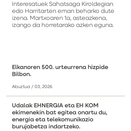
Interesatuek Sahatsaga Kiroldegian
edo Harritarten eman beharko dute
izena. Martxoaren 1a, asteazkena,
izango da horretarako azken eguna.
Elkanoren 500. urteurrena hizpide
Bilbon.
Abuztua / 03, 2026
Udalak EHNERGIA eta EH KOM
ekimenekin bat egitea onartu du,
energia eta telekomunikazio
burujabetza indartzeko.