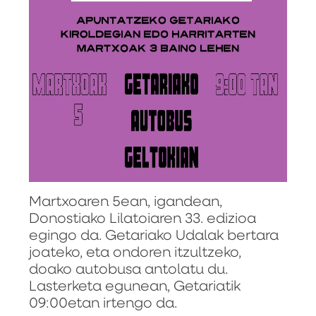
Martxoaren 5ean, igandean,
Donostiako Lilatoiaren 33. edizioa
egingo da. Getariako Udalak bertara
joateko, eta ondoren itzultzeko,
doako autobusa antolatu du.
Lasterketa egunean, Getariatik
09:00etan irtengo da.