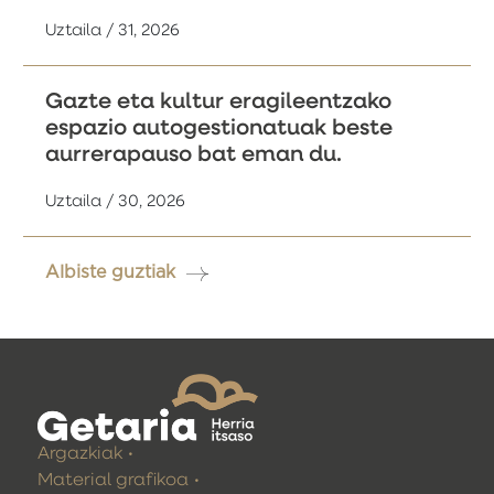
Uztaila / 31, 2026
Gazte eta kultur eragileentzako
espazio autogestionatuak beste
aurrerapauso bat eman du.
Uztaila / 30, 2026
Albiste guztiak
Argazkiak
Material grafikoa