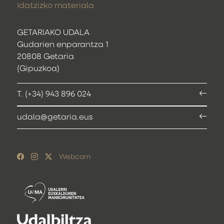
Idatzizko materiala
GETARIAKO UDALA
Gudarien enparantza 1
20808 Getaria
(Gipuzkoa)
T. (+34) 943 896 024
udala@getaria.eus
Webcam