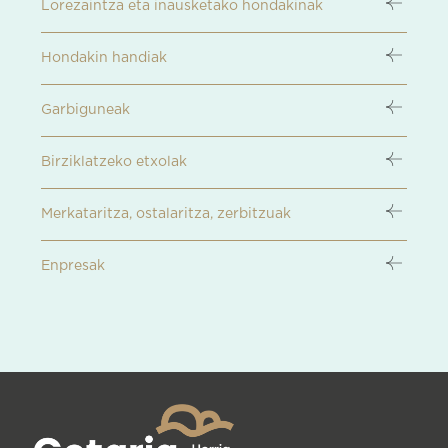
Lorezaintza eta inausketako hondakinak
Hondakin handiak
Garbiguneak
Birziklatzeko etxolak
Merkataritza, ostalaritza, zerbitzuak
Enpresak