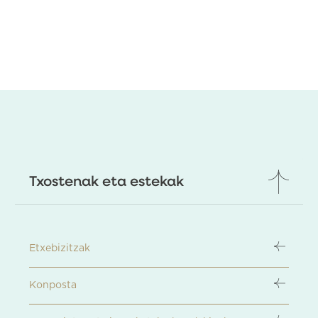
Txostenak eta estekak
Etxebizitzak
Konposta