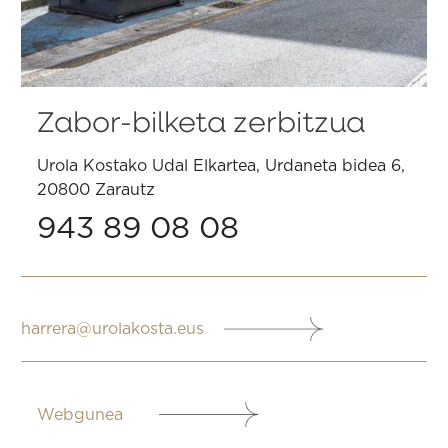
Zabor-bilketa zerbitzua
Urola Kostako Udal Elkartea, Urdaneta bidea 6,
20800 Zarautz
943 89 08 08
harrera@urolakosta.eus
Webgunea