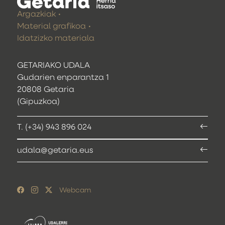
Argazkiak
Material grafikoa
Idatzizko materiala
GETARIAKO UDALA
Gudarien enparantza 1
20808 Getaria
(Gipuzkoa)
T. (+34) 943 896 024
udala@getaria.eus
Webcam