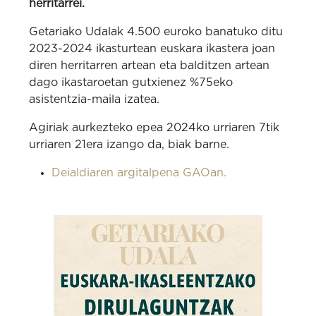
herritarrei.
Getariako Udalak 4.500 euroko banatuko ditu
2023-2024 ikasturtean euskara ikastera joan
diren herritarren artean eta balditzen artean
dago ikastaroetan gutxienez %75eko
asistentzia-maila izatea.
Agiriak aurkezteko epea 2024ko urriaren 7tik
urriaren 21era izango da, biak barne.
Deialdiaren argitalpena GAOan.