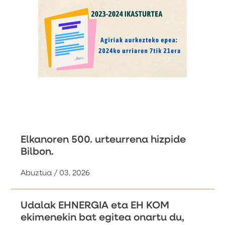
Elkanoren 500. urteurrena hizpide
Bilbon.
Abuztua / 03, 2026
Udalak EHNERGIA eta EH KOM
ekimenekin bat egitea onartu du,