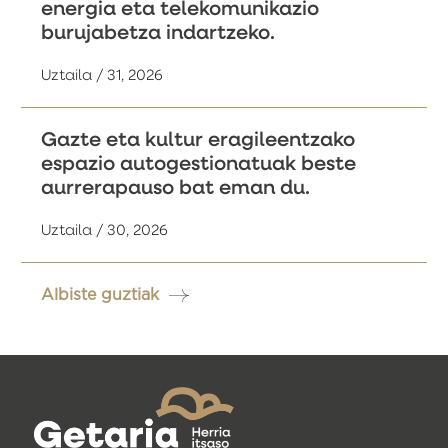
energia eta telekomunikazio
burujabetza indartzeko.
Uztaila / 31, 2026
Gazte eta kultur eragileentzako
espazio autogestionatuak beste
aurrerapauso bat eman du.
Uztaila / 30, 2026
Albiste guztiak