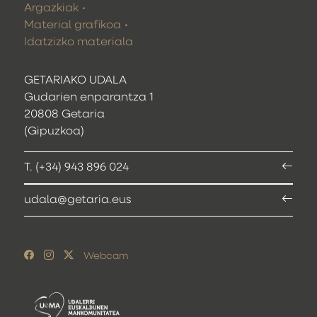
Argazkiak
Material grafikoa
Idatzizko materiala
GETARIAKO UDALA
Gudarien enparantza 1
20808 Getaria
(Gipuzkoa)
T. (+34) 943 896 024
udala@getaria.eus
Webcam