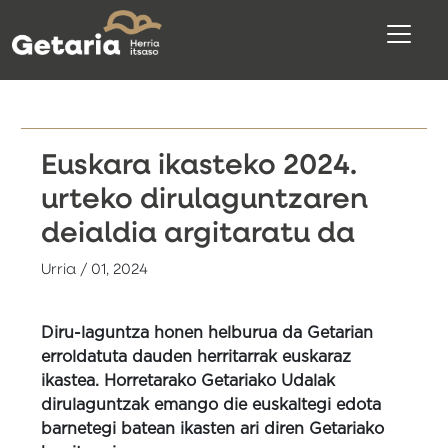
Euskara ikasteko 2024.
urteko dirulaguntzaren
deialdia argitaratu da
Urria / 01, 2024
Diru-laguntza honen helburua da Getarian
erroldatuta dauden herritarrak euskaraz
ikastea. Horretarako Getariako Udalak
dirulaguntzak emango die euskaltegi edota
barnetegi batean ikasten ari diren Getariako