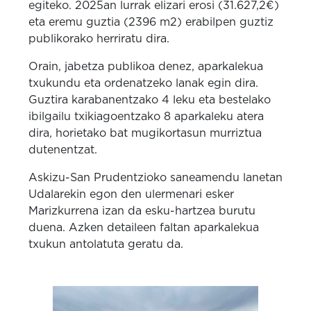
egiteko. 2025an lurrak elizari erosi (31.627,2€)
eta eremu guztia (2396 m2) erabilpen guztiz
publikorako herriratu dira.
Orain, jabetza publikoa denez, aparkalekua
txukundu eta ordenatzeko lanak egin dira.
Guztira karabanentzako 4 leku eta bestelako
ibilgailu txikiagoentzako 8 aparkaleku atera
dira, horietako bat mugikortasun murriztua
dutenentzat.
Askizu-San Prudentzioko saneamendu lanetan
Udalarekin egon den ulermenari esker
Marizkurrena izan da esku-hartzea burutu
duena. Azken detaileen faltan aparkalekua
txukun antolatuta geratu da.