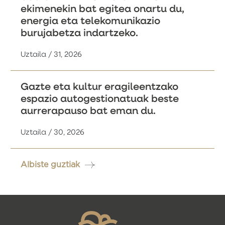
ekimenekin bat egitea onartu du,
energia eta telekomunikazio
burujabetza indartzeko.
Uztaila / 31, 2026
Gazte eta kultur eragileentzako
espazio autogestionatuak beste
aurrerapauso bat eman du.
Uztaila / 30, 2026
Albiste guztiak