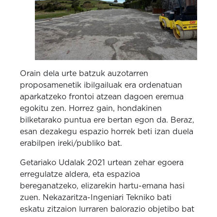
Orain dela urte batzuk auzotarren
proposamenetik ibilgailuak era ordenatuan
aparkatzeko frontoi atzean dagoen eremua
egokitu zen. Horrez gain, hondakinen
bilketarako puntua ere bertan egon da. Beraz,
esan dezakegu espazio horrek beti izan duela
erabilpen ireki/publiko bat.
Getariako Udalak 2021 urtean zehar egoera
erregulatze aldera, eta espazioa
bereganatzeko, elizarekin hartu-emana hasi
zuen. Nekazaritza-Ingeniari Tekniko bati
eskatu zitzaion lurraren balorazio objetibo bat