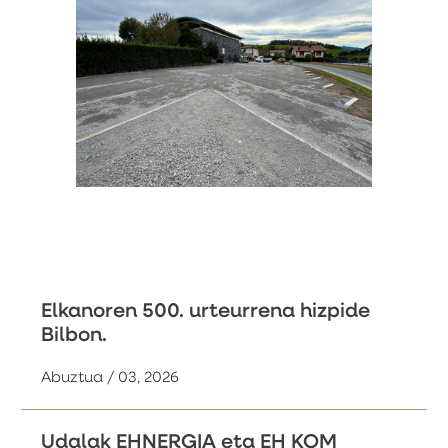
Elkanoren 500. urteurrena hizpide
Bilbon.
Abuztua / 03, 2026
Udalak EHNERGIA eta EH KOM