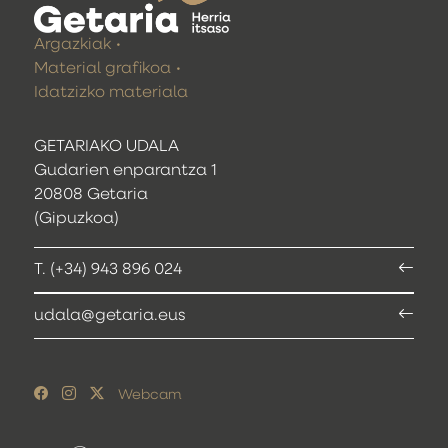
Argazkiak
Material grafikoa
Idatzizko materiala
GETARIAKO UDALA
Gudarien enparantza 1
20808 Getaria
(Gipuzkoa)
T. (+34) 943 896 024
udala@getaria.eus
Webcam