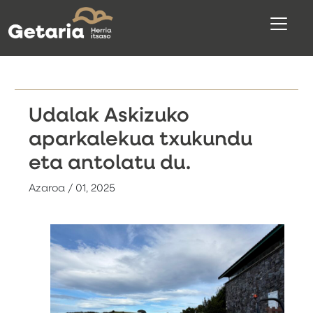
Udalak Askizuko
aparkalekua txukundu
eta antolatu du.
Azaroa / 01, 2025