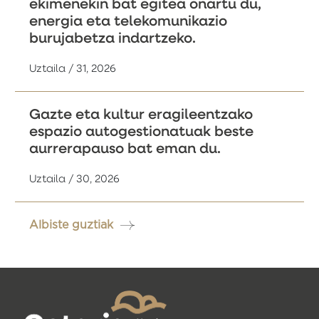
ekimenekin bat egitea onartu du,
energia eta telekomunikazio
burujabetza indartzeko.
Uztaila / 31, 2026
Gazte eta kultur eragileentzako
espazio autogestionatuak beste
aurrerapauso bat eman du.
Uztaila / 30, 2026
Albiste guztiak