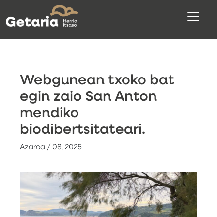
Webgunean txoko bat
egin zaio San Anton
mendiko
biodibertsitateari.
Azaroa / 08, 2025