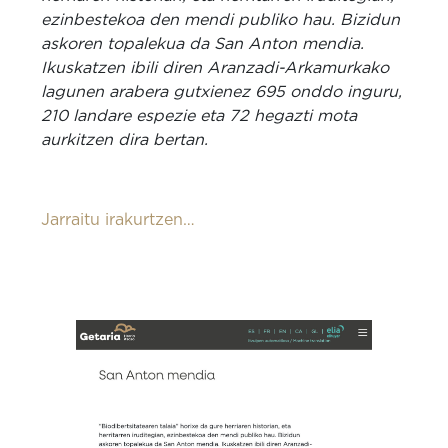
ezinbestekoa den mendi publiko hau. Bizidun
askoren topalekua da San Anton mendia.
Ikuskatzen ibili diren Aranzadi-Arkamurkako
lagunen arabera gutxienez 695 onddo inguru,
210 landare espezie eta 72 hegazti mota
aurkitzen dira bertan.
Jarraitu irakurtzen…