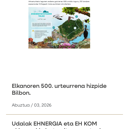
Elkanoren 500. urteurrena hizpide
Bilbon.
Abuztua / 03, 2026
Udalak EHNERGIA eta EH KOM