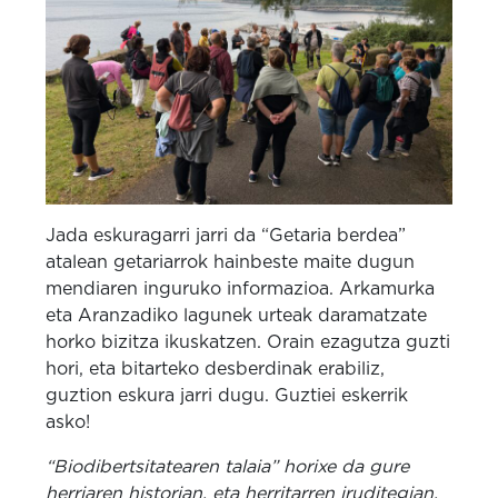
Jada eskuragarri jarri da “Getaria berdea”
atalean getariarrok hainbeste maite dugun
mendiaren inguruko informazioa. Arkamurka
eta Aranzadiko lagunek urteak daramatzate
horko bizitza ikuskatzen. Orain ezagutza guzti
hori, eta bitarteko desberdinak erabiliz,
guztion eskura jarri dugu. Guztiei eskerrik
asko!
“Biodibertsitatearen talaia” horixe da gure
herriaren historian, eta herritarren iruditegian,