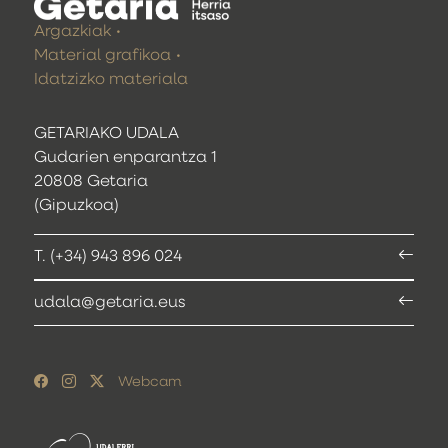
Argazkiak
Material grafikoa
Idatzizko materiala
GETARIAKO UDALA
Gudarien enparantza 1
20808 Getaria
(Gipuzkoa)
T. (+34) 943 896 024
udala@getaria.eus
Webcam