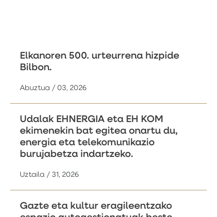
Elkanoren 500. urteurrena hizpide
Bilbon.
Abuztua / 03, 2026
Udalak EHNERGIA eta EH KOM
ekimenekin bat egitea onartu du,
energia eta telekomunikazio
burujabetza indartzeko.
Uztaila / 31, 2026
Gazte eta kultur eragileentzako