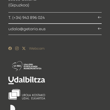
(Gipuzkoa)
T. (+34) 943 896 024
udala@getaria.eus
Webcam