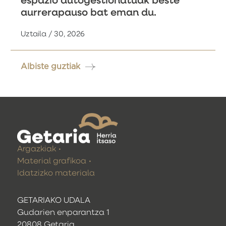
espazio autogestionatuak beste
aurrerapauso bat eman du.
Uztaila / 30, 2026
Albiste guztiak
Argazkiak
Material grafikoa
Idatzizko materiala
GETARIAKO UDALA
Gudarien enparantza 1
20808 Getaria