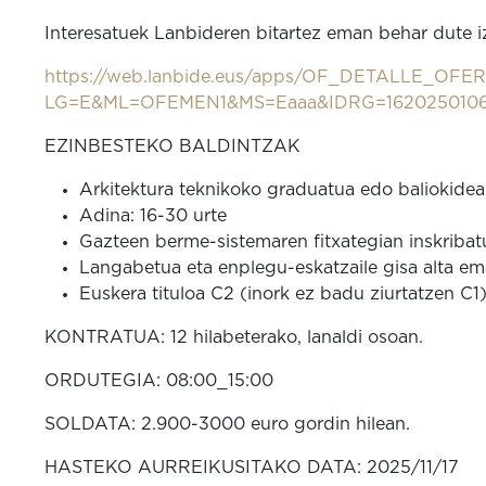
Interesatuek Lanbideren bitartez eman behar dute i
https://web.lanbide.eus/apps/OF_DETALLE_OF
LG=E&ML=OFEMEN1&MS=Eaaa&IDRG=1620250106
EZINBESTEKO BALDINTZAK
Arkitektura teknikoko graduatua edo baliokidea
Adina: 16-30 urte
Gazteen berme-sistemaren fitxategian inskribat
Langabetua eta enplegu-eskatzaile gisa alta e
Euskera tituloa C2 (inork ez badu ziurtatzen C1
KONTRATUA: 12 hilabeterako, lanaldi osoan.
ORDUTEGIA: 08:00_15:00
SOLDATA: 2.900-3000 euro gordin hilean.
HASTEKO AURREIKUSITAKO DATA: 2025/11/17