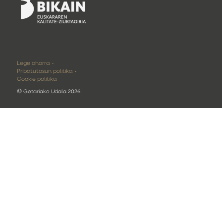
Lege oharra
Pribatutasun politika
Cookie politika
©
Getariako Udala 2026