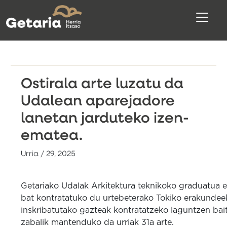
Ostirala arte luzatu da
Udalean aparejadore
lanetan jarduteko izen-
ematea.
Urria / 29, 2025
Getariako Udalak Arkitektura teknikoko graduatua e
bat kontratatuko du urtebeterako Tokiko erakunde
inskribatutako gazteak kontratatzeko laguntzen bai
zabalik mantenduko da urriak 31a arte.