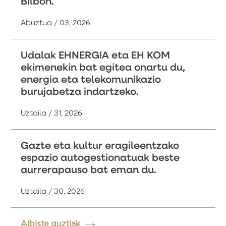
Bilbon.
Abuztua / 03, 2026
Udalak EHNERGIA eta EH KOM
ekimenekin bat egitea onartu du,
energia eta telekomunikazio
burujabetza indartzeko.
Uztaila / 31, 2026
Gazte eta kultur eragileentzako
espazio autogestionatuak beste
aurrerapauso bat eman du.
Uztaila / 30, 2026
Albiste guztiak