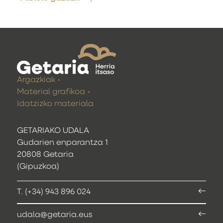
Argazkiak
Material grafikoa
Idatzizko materiala
GETARIAKO UDALA
Gudarien enparantza 1
20808 Getaria
(Gipuzkoa)
T. (+34) 943 896 024
udala@getaria.eus