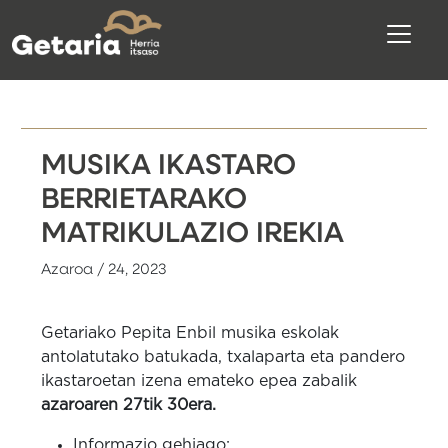
MUSIKA IKASTARO
BERRIETARAKO
MATRIKULAZIO IREKIA
Azaroa / 24, 2023
Getariako Pepita Enbil musika eskolak
antolatutako batukada, txalaparta eta pandero
ikastaroetan izena emateko epea zabalik
azaroaren 27tik 30era.
Informazio gehiago: