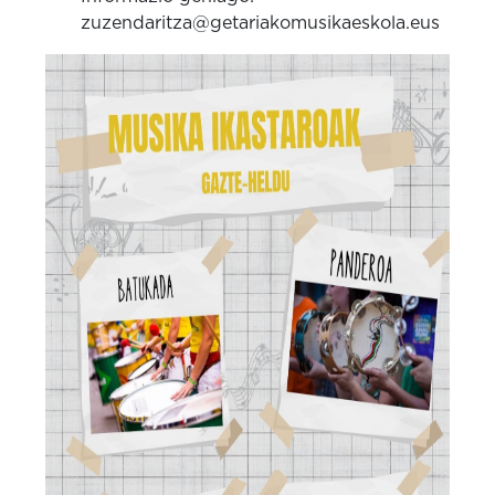
zuzendaritza@getariakomusikaeskola.eus