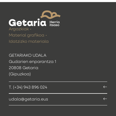
Argazkiak
Material grafikoa
Idatzizko materiala
GETARIAKO UDALA
Gudarien enparantza 1
20808 Getaria
(Gipuzkoa)
T. (+34) 943 896 024
udala@getaria.eus