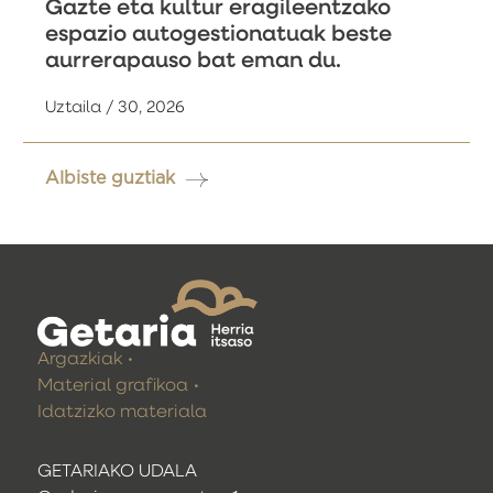
Gazte eta kultur eragileentzako
espazio autogestionatuak beste
aurrerapauso bat eman du.
Uztaila / 30, 2026
Albiste guztiak
Argazkiak
Material grafikoa
Idatzizko materiala
GETARIAKO UDALA