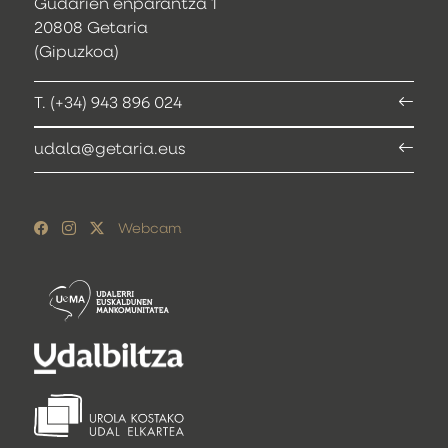
Gudarien enparantza 1
20808 Getaria
(Gipuzkoa)
T. (+34) 943 896 024
udala@getaria.eus
Webcam