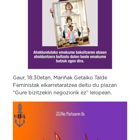
Gaur, 18:30etan, Mariñak Getaiko Talde
Feministak elkarretaratzea deitu du plazan
“Gure bizitzekin negoziorik ez” lelopean.