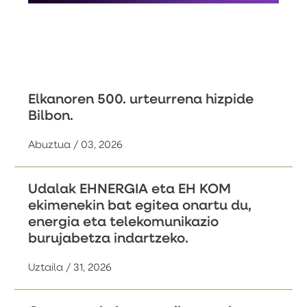
Elkanoren 500. urteurrena hizpide
Bilbon.
Abuztua / 03, 2026
Udalak EHNERGIA eta EH KOM
ekimenekin bat egitea onartu du,
energia eta telekomunikazio
burujabetza indartzeko.
Uztaila / 31, 2026