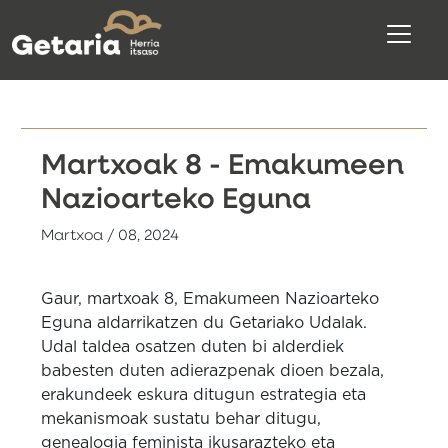
Martxoak 8 - Emakumeen
Nazioarteko Eguna
Martxoa / 08, 2024
Gaur, martxoak 8, Emakumeen Nazioarteko
Eguna aldarrikatzen du Getariako Udalak.
Udal taldea osatzen duten bi alderdiek
babesten duten adierazpenak dioen bezala,
erakundeek eskura ditugun estrategia eta
mekanismoak sustatu behar ditugu,
genealogia feminista ikusarazteko eta