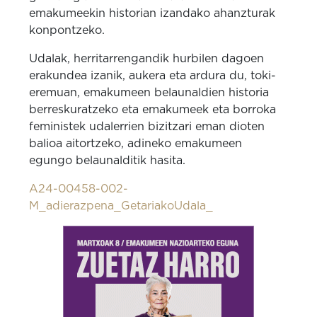
emakumeekin historian izandako ahanzturak
konpontzeko.
Udalak, herritarrengandik hurbilen dagoen
erakundea izanik, aukera eta ardura du, toki-
eremuan, emakumeen belaunaldien historia
berreskuratzeko eta emakumeek eta borroka
feministek udalerrien bizitzari eman dioten
balioa aitortzeko, adineko emakumeen
egungo belaunalditik hasita.
A24-00458-002-
M_adierazpena_GetariakoUdala_