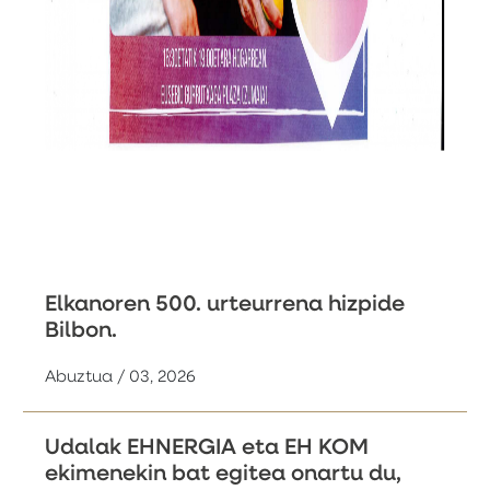
Elkanoren 500. urteurrena hizpide
Bilbon.
Abuztua / 03, 2026
Udalak EHNERGIA eta EH KOM
ekimenekin bat egitea onartu du,