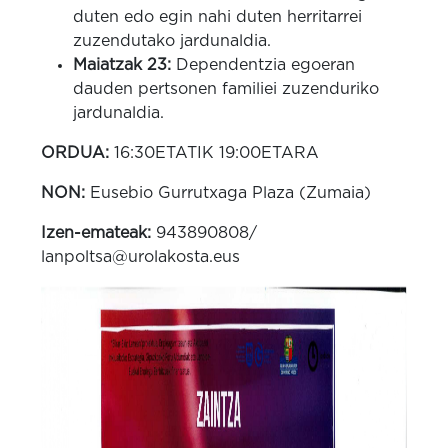
duten edo egin nahi duten herritarrei
zuzendutako jardunaldia.
Maiatzak 23:
Dependentzia egoeran
dauden pertsonen familiei zuzenduriko
jardunaldia.
ORDUA:
16:30ETATIK 19:00ETARA
NON:
Eusebio Gurrutxaga Plaza (Zumaia)
Izen-emateak:
943890808/
lanpoltsa@urolakosta.eus