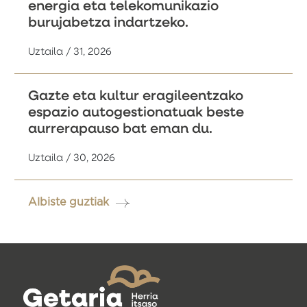
energia eta telekomunikazio
burujabetza indartzeko.
Uztaila / 31, 2026
Gazte eta kultur eragileentzako
espazio autogestionatuak beste
aurrerapauso bat eman du.
Uztaila / 30, 2026
Albiste guztiak