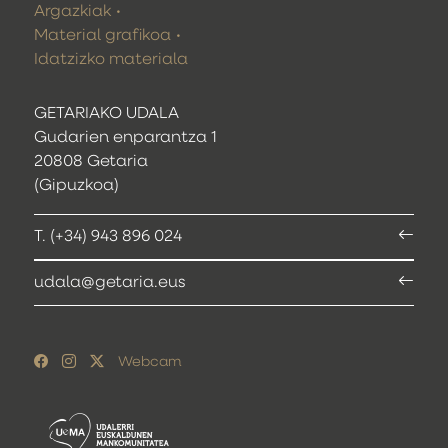
Argazkiak
Material grafikoa
Idatzizko materiala
GETARIAKO UDALA
Gudarien enparantza 1
20808 Getaria
(Gipuzkoa)
T. (+34) 943 896 024
udala@getaria.eus
Webcam