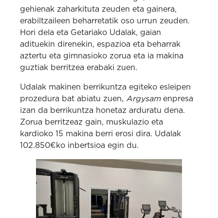
gehienak zaharkituta zeuden eta gainera,
erabiltzaileen beharretatik oso urrun zeuden.
Hori dela eta Getariako Udalak, gaian
adituekin direnekin, espazioa eta beharrak
aztertu eta gimnasioko zorua eta ia makina
guztiak berritzea erabaki zuen.
Udalak makinen berrikuntza egiteko esleipen
prozedura bat abiatu zuen,
Argysam
enpresa
izan da berrikuntza honetaz arduratu dena.
Zorua berritzeaz gain, muskulazio eta
kardioko 15 makina berri erosi dira. Udalak
102.850€ko inbertsioa egin du.