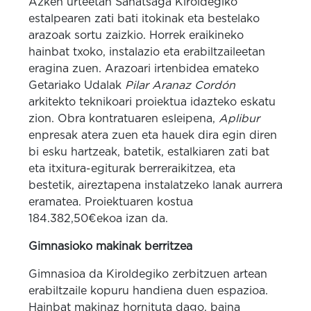
Azken urteetan Sahatsaga Kiroldegiko
estalpearen zati bati itokinak eta bestelako
arazoak sortu zaizkio. Horrek eraikineko
hainbat txoko, instalazio eta erabiltzaileetan
eragina zuen. Arazoari irtenbidea emateko
Getariako Udalak
Pilar Aranaz Cordón
arkitekto teknikoari proiektua idazteko eskatu
zion. Obra kontratuaren esleipena,
Aplibur
enpresak atera zuen eta hauek dira egin diren
bi esku hartzeak, batetik, estalkiaren zati bat
eta itxitura-egiturak berreraikitzea, eta
bestetik, aireztapena instalatzeko lanak aurrera
eramatea. Proiektuaren kostua
184.382,50€ekoa izan da.
Gimnasioko makinak berritzea
Gimnasioa da Kiroldegiko zerbitzuen artean
erabiltzaile kopuru handiena duen espazioa.
Hainbat makinaz hornituta dago, baina