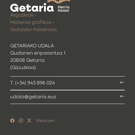
Argazkiak
Material grafikoa
Idatzizko materiala
GETARIAKO UDALA
Gudarien enparantza 1
20808 Getaria
(Gipuzkoa)
T. (+34) 943 896 024
udala@getaria.eus
Webcam