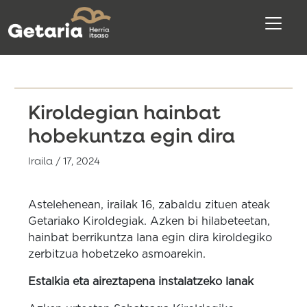
Kiroldegian hainbat
hobekuntza egin dira
Iraila / 17, 2024
Astelehenean, irailak 16, zabaldu zituen ateak
Getariako Kiroldegiak. Azken bi hilabeteetan,
hainbat berrikuntza lana egin dira kiroldegiko
zerbitzua hobetzeko asmoarekin.
Estalkia eta aireztapena instalatzeko lanak