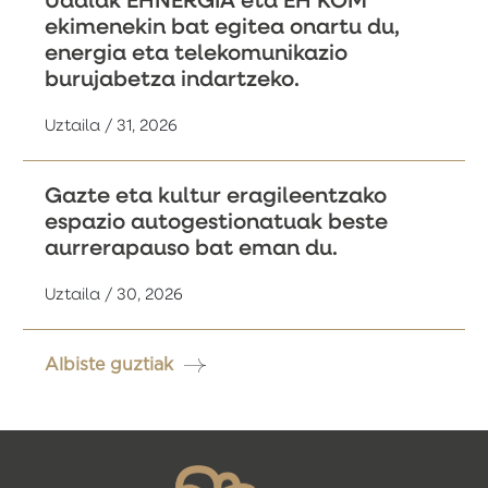
Udalak EHNERGIA eta EH KOM
ekimenekin bat egitea onartu du,
energia eta telekomunikazio
burujabetza indartzeko.
Uztaila / 31, 2026
Gazte eta kultur eragileentzako
espazio autogestionatuak beste
aurrerapauso bat eman du.
Uztaila / 30, 2026
Albiste guztiak