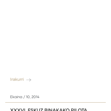
Irakurri
Ekaina / 10, 2014
XXXVI. ESKUZ BINAKAKO PILOTA