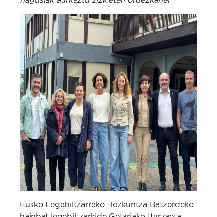
nagusiak aurkeztu zizkieten ordezkariei.
Eusko Legebiltzarreko Hezkuntza Batzordeko
hainbat legebiltzarkide Getariako Iturzaeta