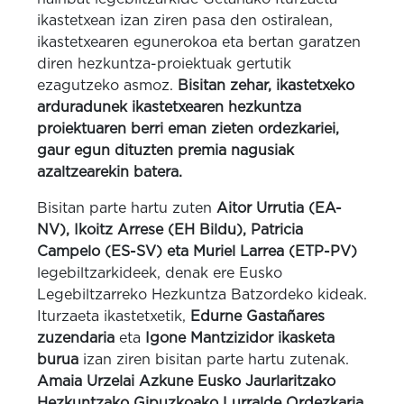
ikastetxean izan ziren pasa den ostiralean,
ikastetxearen egunerokoa eta bertan garatzen
diren hezkuntza-proiektuak gertutik
ezagutzeko asmoz.
Bisitan zehar, ikastetxeko
arduradunek ikastetxearen hezkuntza
proiektuaren berri eman zieten ordezkariei,
gaur egun dituzten premia nagusiak
azaltzearekin batera.
Bisitan parte hartu zuten
Aitor Urrutia (EA-
NV), Ikoitz Arrese (EH Bildu), Patricia
Campelo (ES-SV) eta Muriel Larrea (ETP-PV)
legebiltzarkideek, denak ere Eusko
Legebiltzarreko Hezkuntza Batzordeko kideak.
Iturzaeta ikastetxetik,
Edurne Gastañares
zuzendaria
eta
Igone Mantzizidor
ikasketa
burua
izan ziren bisitan parte hartu zutenak.
Amaia Urzelai Azkune Eusko Jaurlaritzako
Hezkuntzako Gipuzkoako Lurralde Ordezkaria