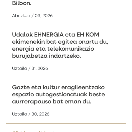
Bilbon.
Abuztua / 03, 2026
Udalak EHNERGIA eta EH KOM
ekimenekin bat egitea onartu du,
energia eta telekomunikazio
burujabetza indartzeko.
Uztaila / 31, 2026
Gazte eta kultur eragileentzako
espazio autogestionatuak beste
aurrerapauso bat eman du.
Uztaila / 30, 2026