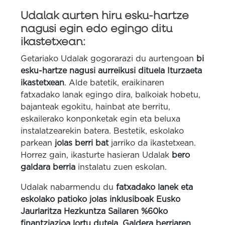
Udalak aurten hiru esku-hartze
nagusi egin edo egingo ditu
ikastetxean:
Getariako Udalak gogorarazi du aurtengoan
bi
esku-hartze nagusi aurreikusi dituela Iturzaeta
ikastetxean
. Alde batetik, eraikinaren
fatxadako lanak egingo dira, balkoiak hobetu,
bajanteak egokitu, hainbat ate berritu,
eskailerako konponketak egin eta beluxa
instalatzearekin batera. Bestetik, eskolako
parkean
jolas berri bat
jarriko da ikastetxean.
Horrez gain, ikasturte hasieran Udalak
bero
galdara berria
instalatu zuen eskolan.
Udalak nabarmendu du
fatxadako lanek eta
eskolako patioko jolas inklusiboak Eusko
Jaurlaritza Hezkuntza Sailaren %60ko
finantziazioa lortu dutela
.
G
aldera berriaren