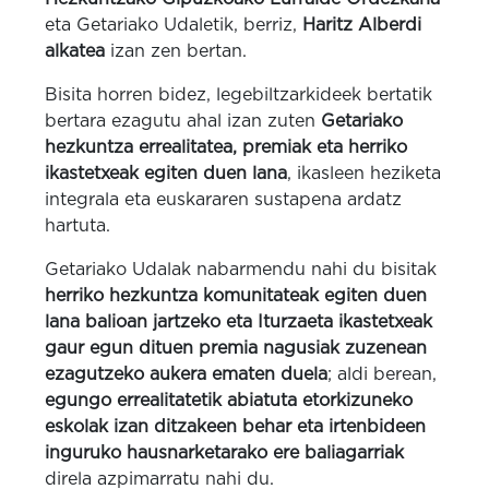
eta Getariako Udaletik, berriz,
Haritz Alberdi
alkatea
izan zen bertan.
Bisita horren bidez, legebiltzarkideek bertatik
bertara ezagutu ahal izan zuten
Getariako
hezkuntza errealitatea, premiak eta herriko
ikastetxeak egiten duen lana
, ikasleen heziketa
integrala eta euskararen sustapena ardatz
hartuta.
Getariako Udalak nabarmendu nahi du bisitak
herriko hezkuntza komunitateak egiten duen
lana balioan jartzeko eta Iturzaeta ikastetxeak
gaur egun dituen premia nagusiak zuzenean
ezagutzeko aukera ematen duela
; aldi berean,
egungo errealitatetik abiatuta etorkizuneko
eskolak izan ditzakeen behar eta irtenbideen
inguruko hausnarketarako ere baliagarriak
direla azpimarratu nahi du.