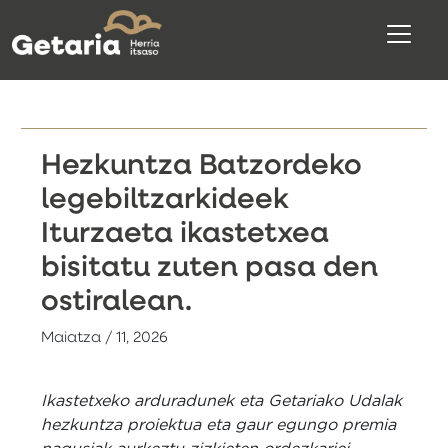
Hezkuntza Batzordeko
legebiltzarkideek
Iturzaeta ikastetxea
bisitatu zuten pasa den
ostiralean.
Maiatza / 11, 2026
Ikastetxeko arduradunek eta Getariako Udalak
hezkuntza proiektua eta gaur egungo premia