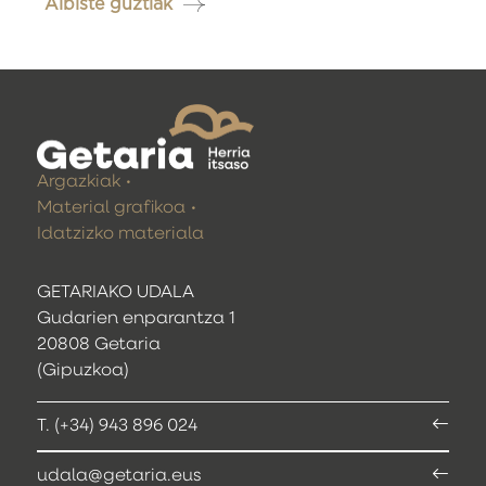
Albiste guztiak
Argazkiak
Material grafikoa
Idatzizko materiala
GETARIAKO UDALA
Gudarien enparantza 1
20808 Getaria
(Gipuzkoa)
T. (+34) 943 896 024
udala@getaria.eus