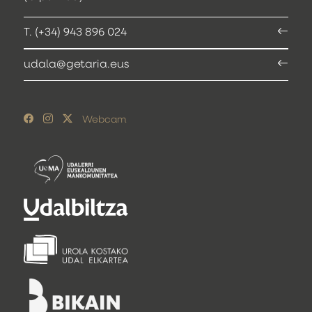
T. (+34) 943 896 024
udala@getaria.eus
Webcam