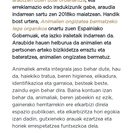
arautzen duen udal ordenantza
,
eta
erreklamazio edo iradukizunik gabe, araudia
indarrean sartu zen 2018ko maiatzean. Handik
bost urtera,
Animalien ongizatea bermatzeko
lege organikoa
onartu zuen Espainiako
Gobernuak, eta iazko irailetaik indarrean da.
Araubide hauen helburua da animalien eta
pertsonen arteko bizikidetza erraztu eta
bateratzea, animalien ongizatea bermatuz.
Animaliek arreta integrala jaso behar dute, hau
da, haiekiko tratua, beren higienea, elikadura,
identifikazioa eta garraioa, besteak beste,
zaindu egin behar dira. Baina kontuan izan
behar da, animaliak, beren jabeekin ez ezik,
gainerako herritarrekin ere elkarbizi direla
espazio publikoan, eta elkarbizitza hori egokia
izan dadin, gutxieneko arauak ezartzea eta
horiek errespetatzea funtsezkoa dela.