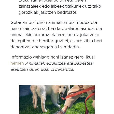
txakurrak egotea baldin eta beren
zaintzaleek edo jabeek txakurrek utzitako
gorozkiak jasotzen badituzte.
Getarian bizi diren animalien bizimodua eta
haien zaintza erraztea da Udalaren asmoa, eta
animaliekin arduraz eta errespetuz jokatzeko
dei egiten die herritar guztiei, elkarbizitza hori
denontzat aberasgarria izan dadin.
Informazio gehiago nahi izanez gero, ikusi
hemen
Animaliak edukitzea eta babestea
arautzen duen udal ordenantza.