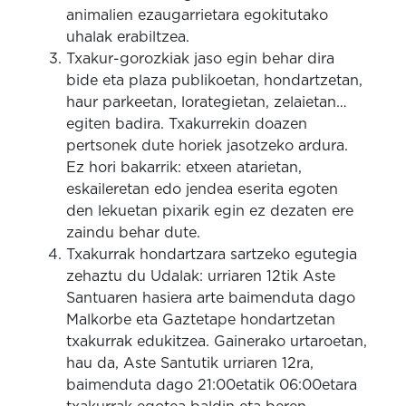
animalien ezaugarrietara egokitutako
uhalak erabiltzea.
Txakur-gorozkiak jaso egin behar dira
bide eta plaza publikoetan, hondartzetan,
haur parkeetan, lorategietan, zelaietan…
egiten badira. Txakurrekin doazen
pertsonek dute horiek jasotzeko ardura.
Ez hori bakarrik: etxeen atarietan,
eskaileretan edo jendea eserita egoten
den lekuetan pixarik egin ez dezaten ere
zaindu behar dute.
Txakurrak hondartzara sartzeko egutegia
zehaztu du Udalak: urriaren 12tik Aste
Santuaren hasiera arte baimenduta dago
Malkorbe eta Gaztetape hondartzetan
txakurrak edukitzea. Gainerako urtaroetan,
hau da, Aste Santutik urriaren 12ra,
baimenduta dago 21:00etatik 06:00etara