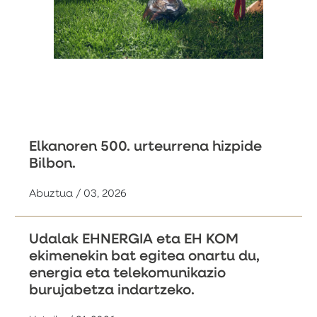
Elkanoren 500. urteurrena hizpide
Bilbon.
Abuztua / 03, 2026
Udalak EHNERGIA eta EH KOM
ekimenekin bat egitea onartu du,
energia eta telekomunikazio
burujabetza indartzeko.