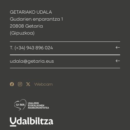
GETARIAKO UDALA
Gudarien enparantza 1
20808 Getaria
(Gipuzkoa)
T. (+34) 943 896 024
udala@getaria.eus
Webcam