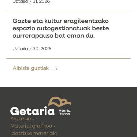
Uztaila / 31, 2026
Gazte eta kultur eragileentzako
espazio autogestionatuak beste
aurrerapauso bat eman du.
Uztaila / 30, 2026
Albiste guztiak
Argazkiak
Material grafikoa
Idatzizko materiala