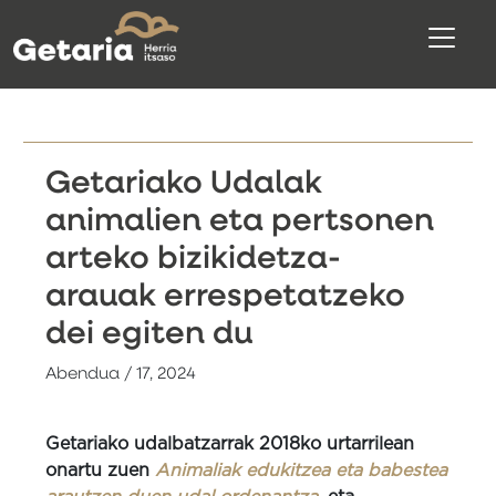
Getariako Udalak
animalien eta pertsonen
arteko bizikidetza-
arauak errespetatzeko
dei egiten du
Abendua / 17, 2024
Getariako udalbatzarrak 2018ko urtarrilean
onartu zuen
Animaliak edukitzea eta babestea