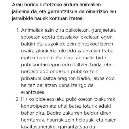
Arau horiek betetzeko ardura animalien
jabeena da, eta garrantzitsua da oinarrizko lau
jarraibide hauek kontuan izatea:
Animaliak ezin dira balkoietan, garajeetan,
sotoetan edota bestelako lokaletan egon,
baldin eta auzokide zein oinezkoei beren
usain, zikinkeria, ulu edo zaunkekin traba
egiten badiete. Gainera, animalia bide
publikoetan egon edo ibiltzen bada, eta
norbaiti edo ondasun publiko zein
pribatuei kaltea eragiten badie, jabea edo
hartaz baliatzen dena izango da
erantzulea.
Hiriko bide eta leku publikoetan txakurrak
kontrolpean eta uhal batez loturik eduki
behar dira. Badira zakurren beldur diren
herritarrak, haurrak zein helduak, eta haien
lasaitasunerako, garrantzitsua da