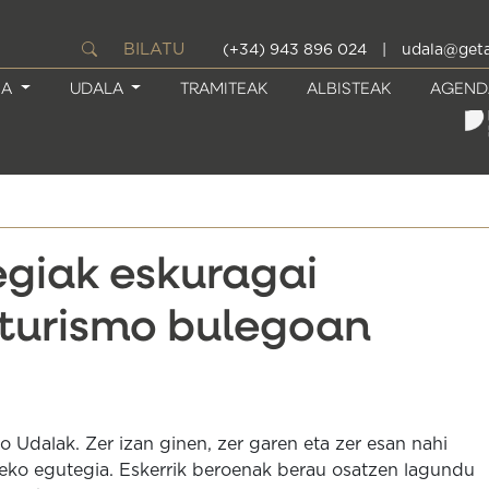
BILATU
(+34) 943 896 024
|
udala@geta
IA
UDALA
TRAMITEAK
ALBISTEAK
AGEND
giak eskuragai
 turismo bulegoan
 Udalak. Zer izan ginen, zer garen eta zer esan nahi
teko egutegia. Eskerrik beroenak berau osatzen lagundu