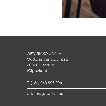
GETARIAKO UDALA
Gudarien enparantza 1
20808 Getaria
(Gipuzkoa)
T. (+34) 943 896 024
udala@getaria.eus