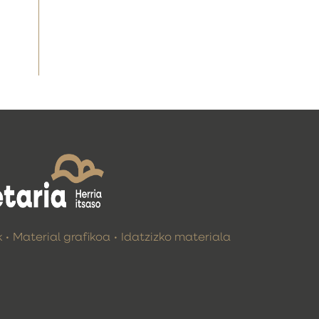
k
Material grafikoa
Idatzizko materiala