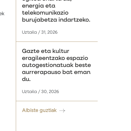
energia eta
telekomunikazio
ek
burujabetza indartzeko.
Uztaila / 31, 2026
Gazte eta kultur
eragileentzako espazio
autogestionatuak beste
aurrerapauso bat eman
du.
Uztaila / 30, 2026
Albiste guztiak