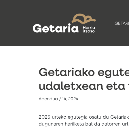
GETAR
Getariako egute
udaletxean eta
Abendua / 14, 2024
2025 urteko egutegia osatu du Getariako
dugunaren harilketa bat da datorren ur