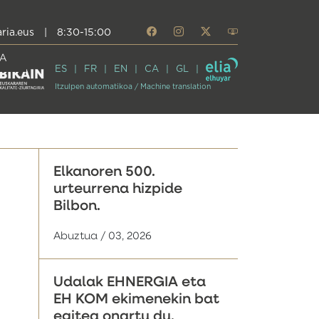
ria.eus
|
8:30-15:00
A
ES
FR
EN
CA
GL
Itzulpen automatikoa / Machine translation
Elkanoren 500.
urteurrena hizpide
Bilbon.
Abuztua / 03, 2026
Udalak EHNERGIA eta
EH KOM ekimenekin bat
egitea onartu du,