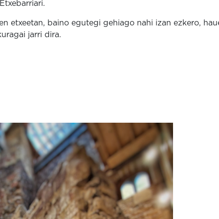
Etxebarriari.
ien etxeetan, baino egutegi gehiago nahi izan ezkero, hau
ragai jarri dira.