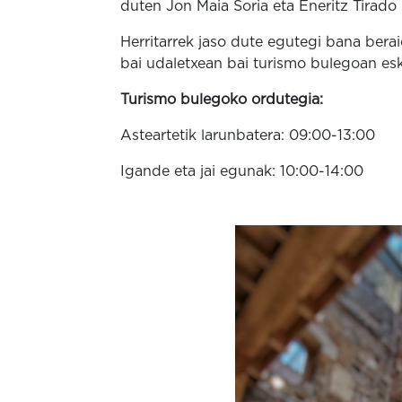
duten Jon Maia Soria eta Eneritz Tirado 
Herritarrek jaso dute egutegi bana bera
bai udaletxean bai turismo bulegoan esku
Turismo bulegoko ordutegia:
Asteartetik larunbatera: 09:00-13:00
Igande eta jai egunak: 10:00-14:00